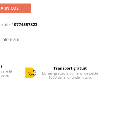
A IN COS
 ajutor?
0774557823
informatii
is
Transport gratuit
care iti
Livram gratuit la comenzi de peste
ebare:
1000 de lei oriunde in tara.