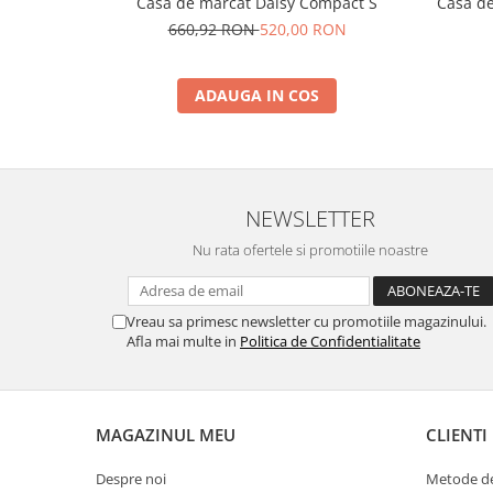
Casa de marcat Daisy Compact S
Casa d
Solutii magazine Retail-HoReCa
660,92 RON
520,00 RON
Sisteme de afisare in magazin
Cosuri si carucioare
ADAUGA IN COS
Refurbished
Programe de vanzare / gestiune si
servicii
Pentru HoReCa
NEWSLETTER
Pentru magazine
Nu rata ofertele si promotiile noastre
Vreau sa primesc newsletter cu promotiile magazinului.
Afla mai multe in
Politica de Confidentialitate
MAGAZINUL MEU
CLIENTI
Despre noi
Metode de