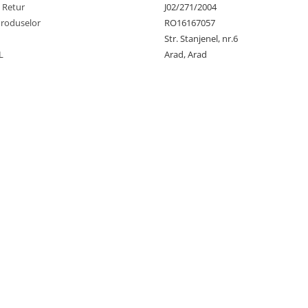
e Retur
J02/271/2004
Produselor
RO16167057
Str. Stanjenel, nr.6
L
Arad, Arad