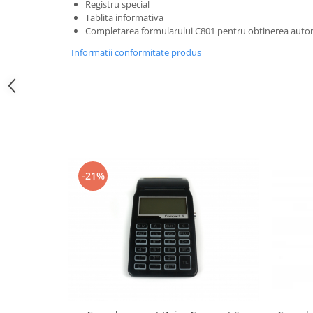
All in one
Registru special
Tablita informativa
Calculator desktop
Completarea formularului C801 pentru obtinerea autoriz
Monitor touchscreen
Informatii conformitate produs
All in one ANDROID
Accesorii IT
POS - incasare cu cardul
Birotica
Marker
Hartie copiator
-21%
Pixuri
Role, etichete, consumabile
Role hartie termica
Etichete marcator pret
Etichete termice autoadezive
Eichete pentru raft