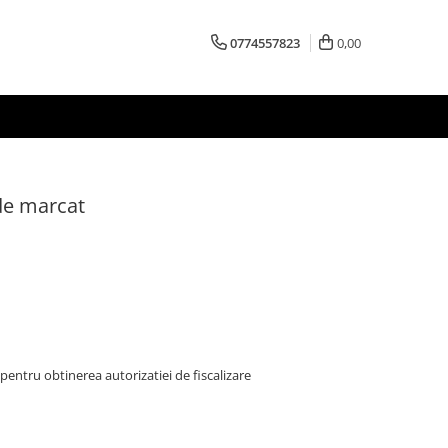
0774557823
0,00
de marcat
entru obtinerea autorizatiei de fiscalizare