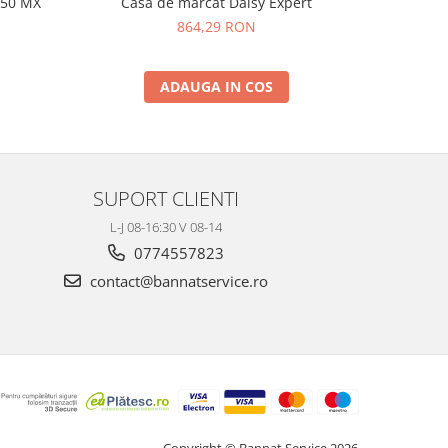
150 MX
Casa de marcat Daisy Expert
Casa d
864,29 RON
ADAUGA IN COS
SUPORT CLIENTI
L-J 08-16:30 V 08-14
0774557823
contact@bannatservice.ro