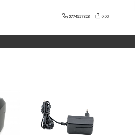
0774557823
0,00