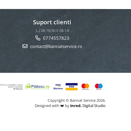
Suport clienti
L-J 08-16:30 V 08-14
0774557823
contact@bannatservice.ro
Copyright © Bannat Service 2026.
Designed with ❤️ by
Inred.
Digital Studio