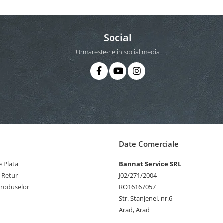
Social
Urmareste-ne in social media
Date Comerciale
 Plata
Bannat Service SRL
e Retur
J02/271/2004
Produselor
RO16167057
Str. Stanjenel, nr.6
L
Arad, Arad