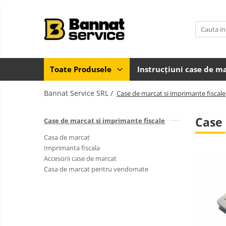
Toate Produsele
Case de marcat si imprimante
fiscale
Toate Produsele
Instrucțiuni case de m
Casa de marcat
Bannat Service SRL /
Imprimanta fiscala
Case de marcat si imprimante fiscale
Accesorii case de marcat
Case 
Case de marcat si imprimante fiscale
Casa de marcat pentru vendomate
Casa de marcat
Sisteme complete de vanzare si
Imprimanta fiscala
gestiune
Accesorii case de marcat
Sisteme de vanzare si gestiune
Casa de marcat pentru vendomate
pentru Magazine (Retail)
Sisteme de vanzare pentru
Restaurant, Bar și Cafenea
(HoReCa)
Cantar electronic