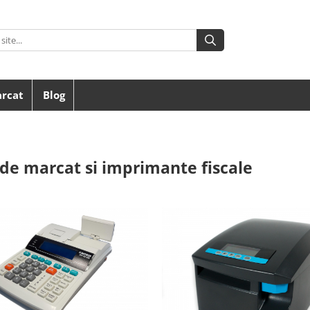
arcat
Blog
de marcat si imprimante fiscale