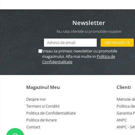
All in one
Birotica
Role,
Calculator desktop
etichete,
Monitor touchscreen
Newsletter
consumabile
Solutii
magazine
All in one ANDROID
Nu rata ofertele si promotiile noastre
Retail-
Refurbished
Accesorii IT
HoReCa
Programe
POS - incasare cu cardul
de
Vreau sa primesc newsletter cu promotiile
magazinului. Afla mai multe in
Politica de
vanzare
Marker
Confidentialitate
/
Hartie copiator
gestiune
si
Pixuri
servicii
Role hartie termica
Magazinul Meu
Clienti
Etichete marcator pret
Despre noi
Metode de
Etichete termice autoadezive
Termeni si Conditii
Politica d
Politica de Confidentialitate
Garantia 
Eichete pentru raft
Politica de livrare
ANPC
Sisteme de afisare in magazin
Contact
ANPC - SA
Cosuri si carucioare