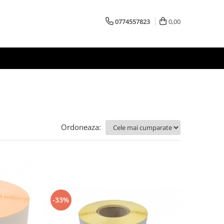
0774557823
0,00
Ordoneaza:
-33%