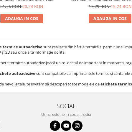
17,29 RON
15,24 RON
21,76 RON
20,23 RON
ADAUGA IN COS
ADAUGA IN COS
le termice autoadezive
sunt realizate din hârtie termică și permit unei im
 și 2D sau orice altă informație dorită.
chete termice autoadezive joacă un rol destul de important în marcarea, organ
ichete autoadezive
sunt compatibile cu imprimantele termice și cântarele e
 de nevoile tale, te invităm să descoperi toate modelele de
etichete termic
SOCIAL
Urmareste-ne in social media