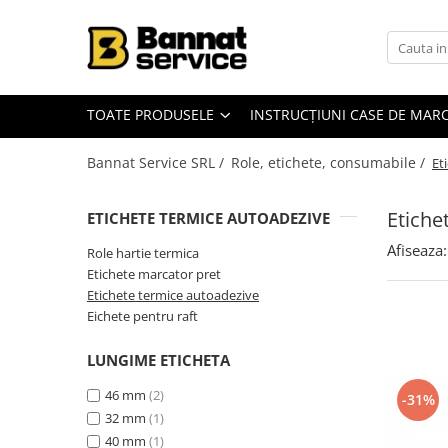
Toate Produsele
Case de marcat si imprimante
TOATE PRODUSELE
INSTRUCȚIUNI CASE DE MAR
fiscale
Casa de marcat
Bannat Service SRL /
Role, etichete, consumabile /
Et
Imprimanta fiscala
Etiche
Accesorii case de marcat
ETICHETE TERMICE AUTOADEZIVE
Casa de marcat pentru vendomate
Afiseaza:
Role hartie termica
Etichete marcator pret
Sisteme complete de vanzare si
Etichete termice autoadezive
gestiune
Eichete pentru raft
Sisteme de vanzare si gestiune
pentru Magazine (Retail)
LUNGIME ETICHETA
Sisteme de vanzare pentru
Restaurant, Bar și Cafenea
46 mm
(2)
-31%
(HoReCa)
32 mm
(1)
Cantar electronic
40 mm
(1)