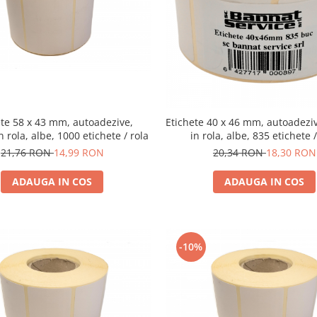
ete 58 x 43 mm, autoadezive,
Etichete 40 x 46 mm, autoadezi
n rola, albe, 1000 etichete / rola
in rola, albe, 835 etichete /
21,76 RON
14,99 RON
20,34 RON
18,30 RON
ADAUGA IN COS
ADAUGA IN COS
-10%