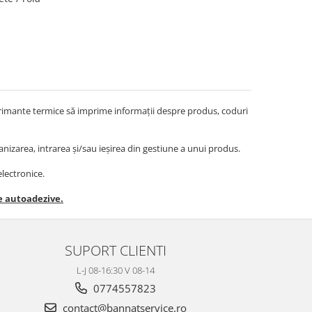
primante termice să imprime informații despre produs, coduri
izarea, intrarea și/sau ieșirea din gestiune a unui produs.
lectronice.
e autoadezive.
SUPORT CLIENTI
L-J 08-16:30 V 08-14
0774557823
contact@bannatservice.ro