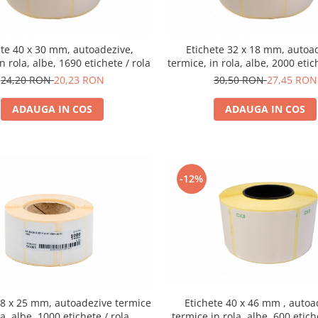
ete 40 x 30 mm, autoadezive,
Etichete 32 x 18 mm, autoa
n rola, albe, 1690 etichete / rola
termice, in rola, albe, 2000 etic
24,20 RON
20,23 RON
30,50 RON
27,45 RON
ADAUGA IN COS
ADAUGA IN COS
-12%
Etichete 40 x 46 mm , autoa
38 x 25 mm, autoadezive termice
termice in rola, albe, 600 etich
la, albe, 1000 etichete / rola