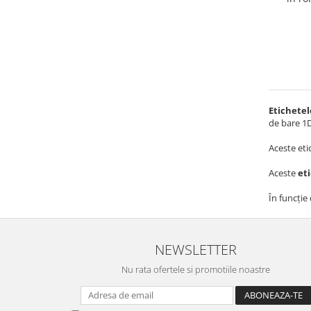
Solutii magazine Retail-HoReCa
Sisteme de afisare in magazin
Cosuri si carucioare
Refurbished
Programe de vanzare / gestiune si
servicii
Etichete
Pentru HoReCa
de bare 1D
Pentru magazine
Aceste eti
Aceste
et
În funcție
NEWSLETTER
Nu rata ofertele si promotiile noastre