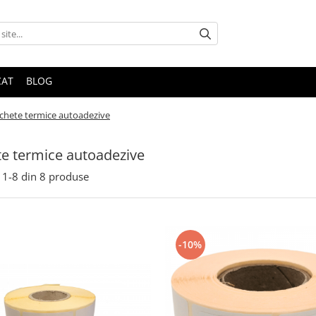
CAT
BLOG
ichete termice autoadezive
te termice autoadezive
1-
8
din
8
produse
-10%