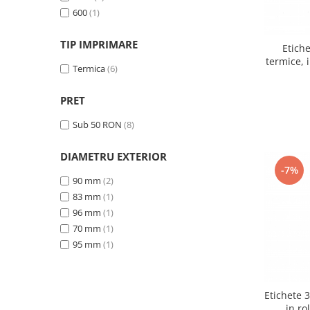
All in one
600
(1)
Calculator desktop
TIP IMPRIMARE
Monitor touchscreen
Etich
termice, i
All in one ANDROID
Termica
(6)
Accesorii IT
PRET
POS - incasare cu cardul
Sub 50 RON
(8)
Birotica
Marker
DIAMETRU EXTERIOR
-7%
Hartie copiator
90 mm
(2)
Pixuri
83 mm
(1)
96 mm
(1)
Role, etichete, consumabile
70 mm
(1)
Role hartie termica
95 mm
(1)
Etichete marcator pret
Etichete termice autoadezive
Etichete 
Eichete pentru raft
in ro