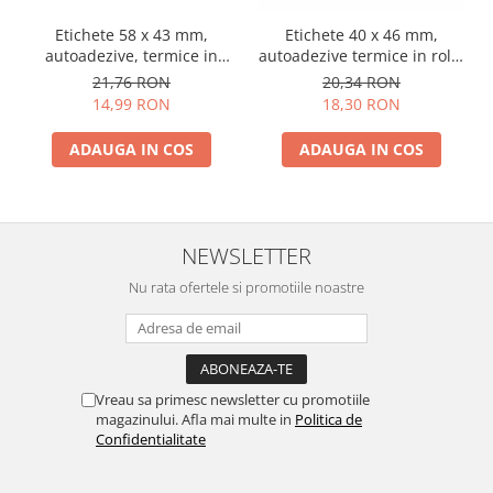
Etichete 58 x 43 mm,
Etichete 40 x 46 mm,
autoadezive, termice in
autoadezive termice in rola,
rola, albe, 1000 etichete /
albe, 835 etichete / rola
21,76 RON
20,34 RON
rola
14,99 RON
18,30 RON
ADAUGA IN COS
ADAUGA IN COS
NEWSLETTER
Nu rata ofertele si promotiile noastre
Vreau sa primesc newsletter cu promotiile
magazinului. Afla mai multe in
Politica de
Confidentialitate