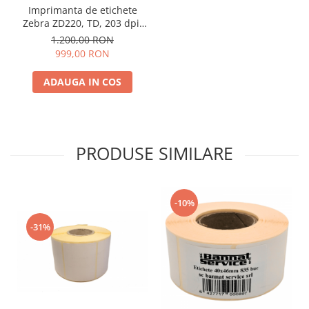
Imprimanta de etichete
Zebra ZD220, TD, 203 dpi,
USB
1.200,00 RON
999,00 RON
ADAUGA IN COS
PRODUSE SIMILARE
-10%
-31%