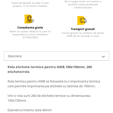
De-a lungul anilor am testat si
Toate produsele se afla in stoc
verificat toate produsele
propriu. Ti le livram imediat.
comercializate
Consultanta gratis
Transport gratuit
Avem un numar dedicat la care iti
Livram gratuit la comenzi de peste
raspundem la orice intrebare:
1000 de lei oriunde in tara.
0774557823
Descriere
Rola etichete termice pentru AWB,100x150mm, 260
etichete/rola
Rola termica pentru AWB se foloseste la o imprimanta termica
care permite imprimarea pe etichete cu latimea de 100mm.
Intr-o rola sunt 260 de etichete termice cu dimensiunea
100x150mm.
Diametrul interior este 40mm