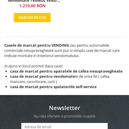
vendomate TREMOL VEND
protocol PARALLEL
1.210,00 RON
ADAUGA IN COS
Casele de marcat pentru VENDING
sau pentru automatele
comerciale nesupravegheate sunt pur si simplu case de marcat care
trebuie montate in interiorul vendomatului.
Ai ajuns in locul potrivit daca cauti:
casa de marcat pentru aparatele de cafea nesupravegheate
casa de marcat pentru vendomate
le de orice fel ( cafea,
mancare, racoritoare, carti )
casa de marcat pentru spalatoriile self-service
Newsletter
Nu rata ofertele si promotiile noastre