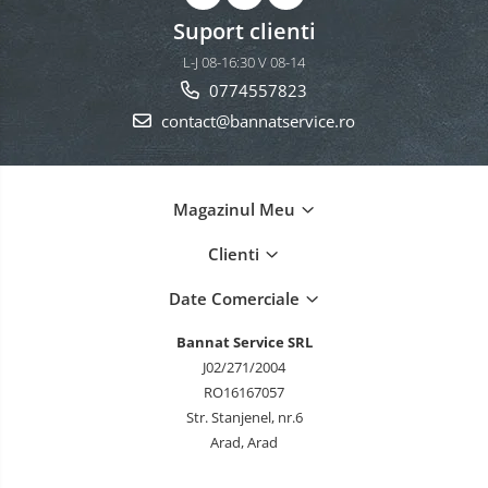
Suport clienti
L-J 08-16:30 V 08-14
0774557823
contact@bannatservice.ro
Magazinul Meu
Clienti
Date Comerciale
Bannat Service SRL
J02/271/2004
RO16167057
Str. Stanjenel, nr.6
Arad, Arad