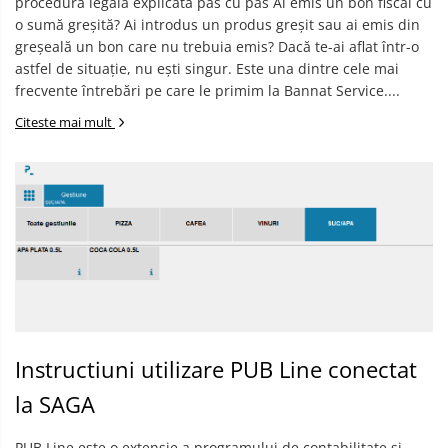
procedura legală explicată pas cu pas Ai emis un bon fiscal cu
o sumă greșită? Ai introdus un produs greșit sau ai emis din
greșeală un bon care nu trebuia emis? Dacă te-ai aflat într-o
astfel de situație, nu ești singur. Este una dintre cele mai
frecvente întrebări pe care le primim la Bannat Service....
Citeste mai mult
Instructiuni utilizare PUB Line conectat
la SAGA
PUB Line este o extensie a programului de contabilitate si