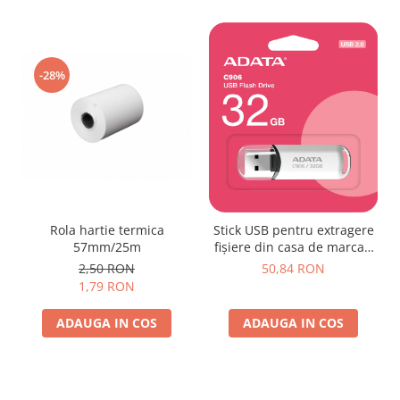
-28%
Rola hartie termica
Stick USB pentru extragere
57mm/25m
fișiere din casa de marcat,
32GB
2,50 RON
50,84 RON
1,79 RON
ADAUGA IN COS
ADAUGA IN COS