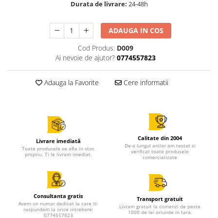
Durata de livrare:
24-48h
ADAUGA IN COS
Cod Produs:
D009
Ai nevoie de ajutor?
0774557823
Adauga la Favorite
Cere informatii
Calitate din 2004
Livrare imediată
De-a lungul anilor am testat si
Toate produsele se afla in stoc
verificat toate produsele
propriu. Ti le livram imediat.
comercializate
Consultanta gratis
Transport gratuit
Avem un numar dedicat la care iti
Livram gratuit la comenzi de peste
raspundem la orice intrebare:
1000 de lei oriunde in tara.
0774557823