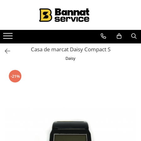
Toate Produsele
Case de marcat si imprimante
fiscale
Casa de marcat
Casa de marcat Daisy Compact S
Imprimanta fiscala
Daisy
Accesorii case de marcat
-21%
Casa de marcat pentru vendomate
Sisteme complete de vanzare si
gestiune
Sisteme de vanzare si gestiune
pentru Magazine (Retail)
Sisteme de vanzare pentru
Restaurant, Bar și Cafenea
(HoReCa)
Cantar electronic