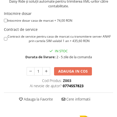
All in one
Daisy Ride și soluții automate pentru trimiterea XML-urilor către
contabilitate.
Calculator desktop
Intocmire dosar
Monitor touchscreen
Intocmire dosar casa de marcat + 74,00 RON
All in one ANDROID
Contract de service
Accesorii IT
Contract de service pentru casa de marcat cu transmitere server ANAF
prin cartela SIM valabil 1 an + 435,60 RON
POS - incasare cu cardul
Birotica
IN STOC
Marker
Durata de livrare:
2 - 5 zile de la comanda
Hartie copiator
ADAUGA IN COS
Pixuri
Cod Produs:
Z003
Role, etichete, consumabile
Ai nevoie de ajutor?
0774557823
Role hartie termica
Etichete marcator pret
Adauga la Favorite
Cere informatii
Etichete termice autoadezive
Eichete pentru raft