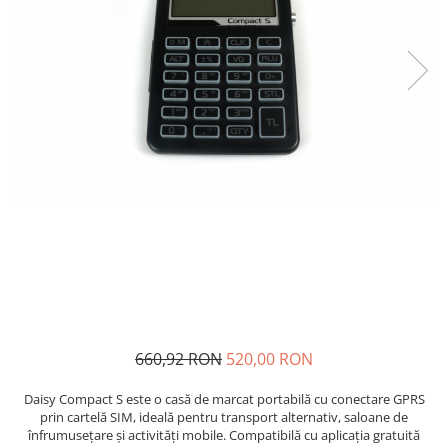
Cantar comercial omologat
Cantar de verificare
Cantar cu numarare
Cantar cu etichete
Cantar platforma
Incarcatoare cantare electronice
Cabluri conectare cantare la case
de marcat si PC
Sertar de bani
Marcator pret
Cititor coduri bare / scanner
Imprimanta termica
Imprimanta etichete
660,92 RON
520,00 RON
Imprimanta bonuri - comenzi
bucatarie
Daisy Compact S este o casă de marcat portabilă cu conectare GPRS
prin cartelă SIM, ideală pentru transport alternativ, saloane de
POS - Calculator , monitor
înfrumusețare și activități mobile. Compatibilă cu aplicația gratuită