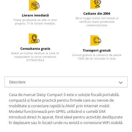
Solutii magazine Retail-HoReCa
Sisteme de afisare in magazin
Calitate din 2004
Livrare imediată
De-a lungul anilor am testat si
Cosuri si carucioare
Toate produsele se afla in stoc
verificat toate produsele
propriu. Ti le livram imediat.
comercializate
Refurbished
Programe de vanzare / gestiune si
servicii
Consultanta gratis
Pentru HoReCa
Transport gratuit
Avem un numar dedicat la care iti
Livram gratuit la comenzi de peste
raspundem la orice intrebare:
1000 de lei oriunde in tara.
Pentru magazine
0774557823
Descriere
Casa de marcat Daisy Compact S este o soluție fiscală portabilă,
compactă și foarte practică pentru firmele care au nevoie de
mobilitate și conectare rapidă la ANAF prin internet mobil.
Modelul funcționează prin GPRS, utilizând o cartelă SIM
introdusă direct în aparat, fiind ideal pentru activități desfășurate
în deplasare sau în locații unde nu există o conexiune WiFi stabilă.