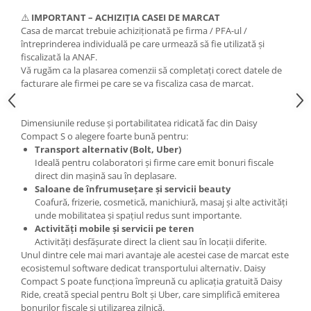
⚠️
IMPORTANT – ACHIZIȚIA CASEI DE MARCAT
Casa de marcat trebuie achiziționată pe firma / PFA-ul /
întreprinderea individuală pe care urmează să fie utilizată și
fiscalizată la ANAF.
Vă rugăm ca la plasarea comenzii să completați corect datele de
facturare ale firmei pe care se va fiscaliza casa de marcat.
Dimensiunile reduse și portabilitatea ridicată fac din Daisy
Compact S o alegere foarte bună pentru:
Transport alternativ (Bolt, Uber)
Ideală pentru colaboratori și firme care emit bonuri fiscale
direct din mașină sau în deplasare.
Saloane de înfrumusețare și servicii beauty
Coafură, frizerie, cosmetică, manichiură, masaj și alte activități
unde mobilitatea și spațiul redus sunt importante.
Activități mobile și servicii pe teren
Activități desfășurate direct la client sau în locații diferite.
Unul dintre cele mai mari avantaje ale acestei case de marcat este
ecosistemul software dedicat transportului alternativ. Daisy
Compact S poate funcționa împreună cu aplicația gratuită Daisy
Ride, creată special pentru Bolt și Uber, care simplifică emiterea
bonurilor fiscale și utilizarea zilnică.