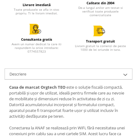
Calitate din 2004
Livrare imediată
De-a lungul anilor am testat si
Toate produsele se afla in stoc
verificat toate produsele
propriu. Ti le livram imediat.
comercializate
Consultanta gratis
Transport gratuit
Avem un numar dedicat la care iti
Livram gratuit la comenzi de peste
raspundem la orice intrebare:
1000 de lei oriunde in tara.
0774557823
Descriere
Casa de marcat Orgtech TEO
este o soluție fiscală compactă,
portabilă și ușor de utilizat, ideală pentru firmele care au nevoie
de mobilitate și dimensiuni reduse în activitatea de zi cu zi.
Datorită acumulatorului incorporat și formatului compact,
aparatul poate fi transportat foarte ușor și utilizat inclusiv în
activități desfășurate pe teren.
Conectarea la ANAF se realizează prin WiFi, fără necesitatea unei
conexiuni prin cablu sau a unei cartele SIM. Acest lucru face ca