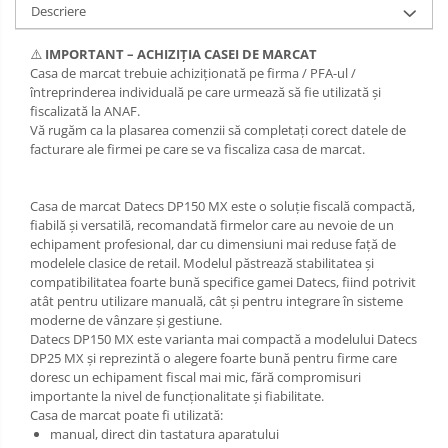
Descriere
⚠️
IMPORTANT – ACHIZIȚIA CASEI DE MARCAT
Casa de marcat trebuie achiziționată pe firma / PFA-ul /
întreprinderea individuală pe care urmează să fie utilizată și
fiscalizată la ANAF.
Vă rugăm ca la plasarea comenzii să completați corect datele de
facturare ale firmei pe care se va fiscaliza casa de marcat.
Casa de marcat Datecs DP150 MX este o soluție fiscală compactă,
fiabilă și versatilă, recomandată firmelor care au nevoie de un
echipament profesional, dar cu dimensiuni mai reduse față de
modelele clasice de retail. Modelul păstrează stabilitatea și
compatibilitatea foarte bună specifice gamei Datecs, fiind potrivit
atât pentru utilizare manuală, cât și pentru integrare în sisteme
moderne de vânzare și gestiune.
Datecs DP150 MX este varianta mai compactă a modelului Datecs
DP25 MX și reprezintă o alegere foarte bună pentru firme care
doresc un echipament fiscal mai mic, fără compromisuri
importante la nivel de funcționalitate și fiabilitate.
Casa de marcat poate fi utilizată:
manual, direct din tastatura aparatului