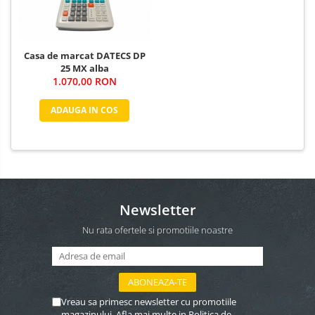
Casa de marcat DATECS DP
25 MX alba
1.070,00 RON
ADAUGA IN COS
Newsletter
Nu rata ofertele si promotiile noastre
Vreau sa primesc newsletter cu promotiile
magazinului. Afla mai multe in
Politica de