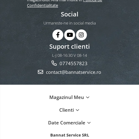
Confidentialitate
Social
Urmareste-ne in social media
Suport clienti
L-J 08-16:30 V 08-14
0774557823
contact@bannatservice.ro
Magazinul Meu
Clienti
Date Comerciale
Bannat Service SRL