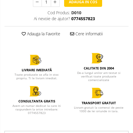
ADAUGA IN COS
Cod Produs:
D010
Ai nevoie de ajutor?
0774557823
Adauga la Favorite
Cere informatii
CALITATE DIN 2004
LIVRARE IMEDIATĂ
De-a lungul anilor am testat si
Toate produsele se afla in stoc
verificat toate produsele
propriu. Ti le livram imediat.
comercializate
CONSULTANTA GRATIS
TRANSPORT GRATUIT
Avem un numar dedicat la care iti
Livram gratuit la comenzi de peste
raspundem la orice intrebare:
1000 de lei oriunde in tara.
0774557823