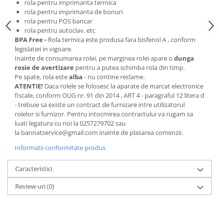
rola pentru imprimanta termica
rola pentru imprimanta de bonuri
rola pentru POS bancar
rola pentru autoclav, etc
BPA Free -
Rola termica este produsa fara bisfenol A , conform
legislatiei in vigoare.
Inainte de consumarea rolei, pe marginea rolei apare o
dunga
rosie de avertizare
pentru a putea schimba rola din timp.
Pe spate, rola este
alba
- nu contine reclame.
ATENTIE!
Daca rolele se folosesc la aparate de marcat electronice
fiscale, conform OUG nr. 91 din 2014 , ART 4 - paragraful 12 litera d
- trebuie sa existe un contract de furnizare intre utilizatorul
rolelor si furnizor. Pentru intocmirea contractului va rugam sa
luati legatura cu noi la 0257279702 sau
la bannatservice@gmail.com inainte de plasarea comenzii.
Informatii conformitate produs
Caracteristici
Review-uri
(0)