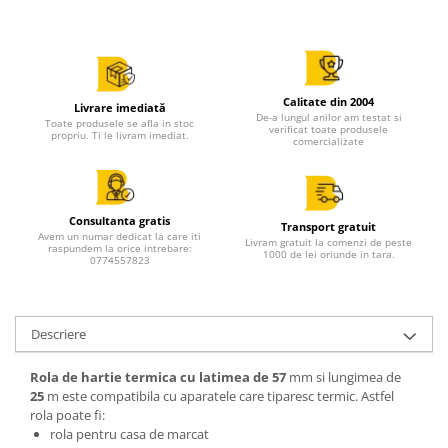
Calitate din 2004
Livrare imediată
De-a lungul anilor am testat si
Toate produsele se afla in stoc
verificat toate produsele
propriu. Ti le livram imediat.
comercializate
Consultanta gratis
Transport gratuit
Avem un numar dedicat la care iti
Livram gratuit la comenzi de peste
raspundem la orice intrebare:
1000 de lei oriunde in tara.
0774557823
Descriere
Rola de hartie termica cu latimea de 57
mm si lungimea de
25
m este compatibila cu aparatele care tiparesc termic. Astfel
rola poate fi:
rola pentru casa de marcat