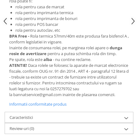
rola poate fi:
rola pentru casa de marcat
rola pentru imprimanta termica
rola pentru imprimanta de bonuri
rola pentru POS bancar
rola pentru autoclav, etc
BPA Free -
Rola termica 57mm/40m este produsa fara bisfenol A ,
conform legislatiei in vigoare.
Inainte de consumarea rolei, pe marginea rolei apare o
dunga
rosie de avertizare
pentru a putea schimba rola din timp.
Pe spate, rola este
alba
- nu contine reclame.
ATENTIE!
Daca rolele se folosesc la aparate de marcat electronice
fiscale, conform OUG nr. 91 din 2014 , ART 4 - paragraful 12 litera d
- trebuie sa existe un contract de furnizare intre utilizatorul
rolelor si furnizor. Pentru intocmirea contractului va rugam sa
luati legatura cu noi la 0257279702 sau
la bannatservice@gmail.com inainte de plasarea comenzii.
Informatii conformitate produs
Caracteristici
Review-uri
(0)