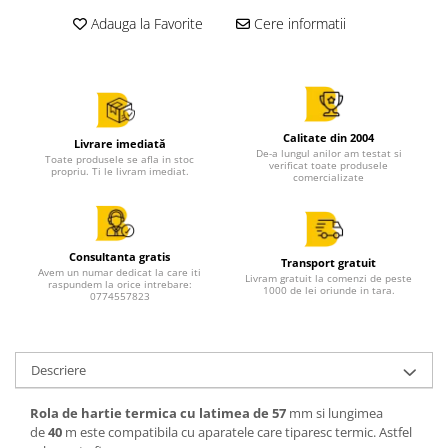
Adauga la Favorite
Cere informatii
Calitate din 2004
Livrare imediată
De-a lungul anilor am testat si
Toate produsele se afla in stoc
verificat toate produsele
propriu. Ti le livram imediat.
comercializate
Consultanta gratis
Transport gratuit
Avem un numar dedicat la care iti
Livram gratuit la comenzi de peste
raspundem la orice intrebare:
1000 de lei oriunde in tara.
0774557823
Descriere
Rola de hartie termica cu latimea de 57
mm si lungimea
de
40
m este compatibila cu aparatele care tiparesc termic. Astfel