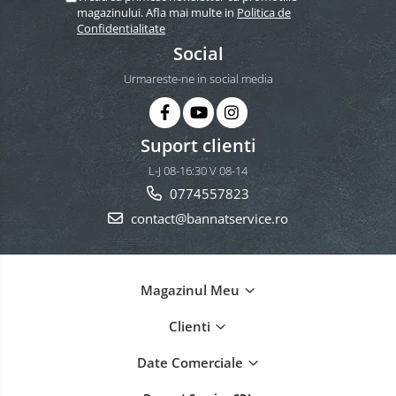
magazinului. Afla mai multe in
Politica de
Confidentialitate
Social
Urmareste-ne in social media
Suport clienti
L-J 08-16:30 V 08-14
0774557823
contact@bannatservice.ro
Magazinul Meu
Clienti
Date Comerciale