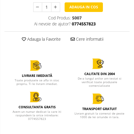
ADAUGA IN COS
Cod Produs:
S007
Ai nevoie de ajutor?
0774557823
Adauga la Favorite
Cere informatii
CALITATE DIN 2004
LIVRARE IMEDIATĂ
De-a lungul anilor am testat si
Toate produsele se afla in stoc
verificat toate produsele
propriu. Ti le livram imediat.
comercializate
CONSULTANTA GRATIS
TRANSPORT GRATUIT
Avem un numar dedicat la care iti
Livram gratuit la comenzi de peste
raspundem la orice intrebare:
1000 de lei oriunde in tara.
0774557823