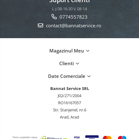
L-J 08-16:30 V 08-14
0774557823
contact@bannatservice.ro
Magazinul Meu
Clienti
Date Comerciale
Bannat Service SRL
J02/271/2004
RO16167057
Str. Stanjenel, nr.6
Arad, Arad