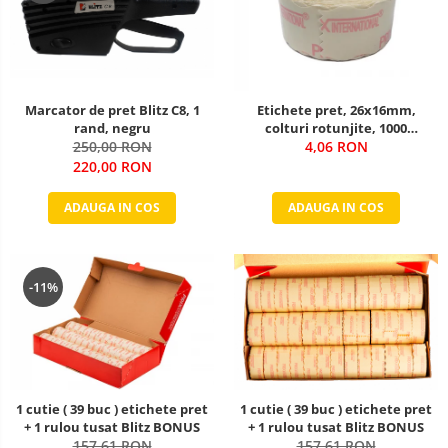
Marcator de pret Blitz C8, 1
Etichete pret, 26x16mm,
rand, negru
colturi rotunjite, 1000
250,00 RON
buc/rola, alb
4,06 RON
220,00 RON
ADAUGA IN COS
ADAUGA IN COS
-11%
1 cutie ( 39 buc ) etichete pret
1 cutie ( 39 buc ) etichete pret
+ 1 rulou tusat Blitz BONUS
+ 1 rulou tusat Blitz BONUS
157,61 RON
157,61 RON