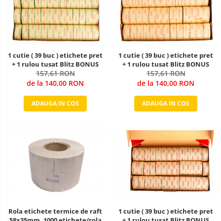
1 cutie ( 39 buc ) etichete pret
1 cutie ( 39 buc ) etichete pret
+ 1 rulou tusat Blitz BONUS
+ 1 rulou tusat Blitz BONUS
157,61 RON
157,61 RON
de la 140,00 RON
de la 140,00 RON
ADAUGA IN COS
ADAUGA IN COS
Rola etichete termice de raft
1 cutie ( 39 buc ) etichete pret
58x35mm, 1000 etichete/rola
+ 1 rulou tusat Blitz BONUS