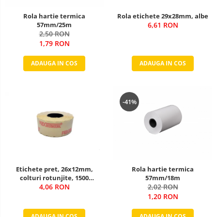
Rola hartie termica
Rola etichete 29x28mm, albe
57mm/25m
6,61 RON
2,50 RON
1,79 RON
ADAUGA IN COS
ADAUGA IN COS
-41%
Etichete pret, 26x12mm,
Rola hartie termica
colturi rotunjite, 1500
57mm/18m
buc/rola, alb
4,06 RON
2,02 RON
1,20 RON
ADAUGA IN COS
ADAUGA IN COS