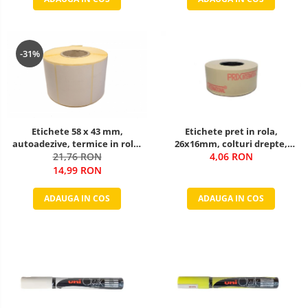
-31%
Etichete 58 x 43 mm,
Etichete pret in rola,
autoadezive, termice in rola,
26x16mm, colturi drepte,
albe, 1000 etichete / rola
21,76 RON
1000 buc/rola, alb
4,06 RON
14,99 RON
ADAUGA IN COS
ADAUGA IN COS