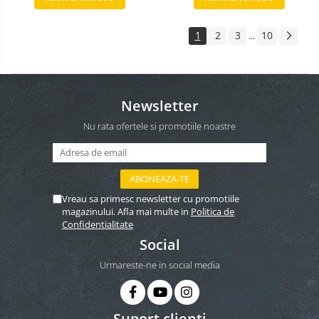
1
2
3
10
...
Newsletter
Nu rata ofertele si promotiile noastre
Vreau sa primesc newsletter cu promotiile
magazinului. Afla mai multe in
Politica de
Confidentialitate
Social
Urmareste-ne in social media
Suport clienti