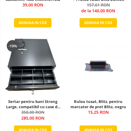
39,00 RON
157,61 RON
de la 140,00 RON
ADAUGA IN COS
ADAUGA IN COS
-19%
Rulou tusat, Blitz, pentru
Sertar pentru bani Strong
marcator de pret Blitz, negru
Large, compatibil cu case de
15,25 RON
marcat, negru
350,00 RON
285,00 RON
ADAUGA IN COS
ADAUGA IN COS