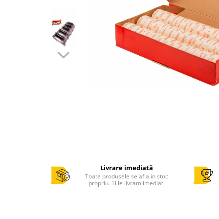
Cantar comercial omologat
Cantar de verificare
Cantar cu numarare
Cantar cu etichete
Cantar platforma
Incarcatoare cantare electronice
Cabluri conectare cantare la case
de marcat si PC
Sertar de bani
Marcator pret
Cititor coduri bare / scanner
Imprimanta termica
Livrare imediată
Imprimanta etichete
Toate produsele se afla in stoc
Imprimanta bonuri - comenzi
propriu. Ti le livram imediat.
bucatarie
POS - Calculator , monitor