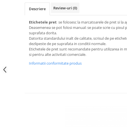
All in one
Review-uri
(0)
Descriere
Calculator desktop
Monitor touchscreen
Etichetele pret
se folosesc la marcatoarele de pret si la 
All in one ANDROID
Deasemenea se pot folosi manual: se poate scrie cu pixul pe 
suprafata dorita.
Accesorii IT
Datorita standardului inalt de calitate, scrisul de pe etichet
dezlipeste de pe suprafata in conditii normale.
POS - incasare cu cardul
Etichetele de pret sunt recomandate pentru utilizarea in m
Birotica
si pentru alte activitati comerciale.
Marker
Informatii conformitate produs
Hartie copiator
Pixuri
Role, etichete, consumabile
Role hartie termica
Etichete marcator pret
Etichete termice autoadezive
Eichete pentru raft