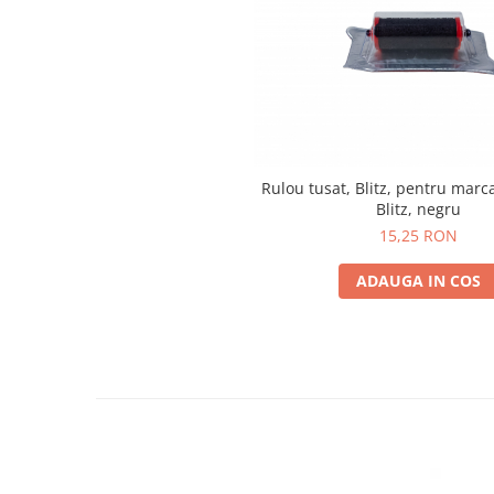
Solutii magazine Retail-HoReCa
Sisteme de afisare in magazin
Cosuri si carucioare
Refurbished
Programe de vanzare / gestiune si
servicii
Rulou tusat, Blitz, pentru marc
Pentru HoReCa
Blitz, negru
Pentru magazine
15,25 RON
ADAUGA IN COS