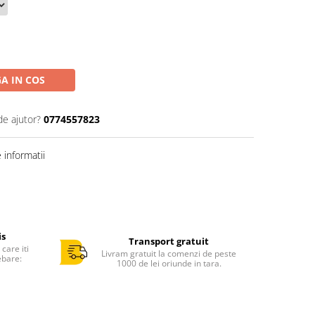
A IN COS
de ajutor?
0774557823
informatii
is
Transport gratuit
care iti
Livram gratuit la comenzi de peste
ebare:
1000 de lei oriunde in tara.