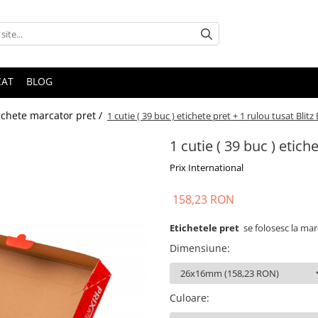
CAT
BLOG
ichete marcator pret /
1 cutie ( 39 buc ) etichete pret + 1 rulou tusat Bli
1 cutie ( 39 buc ) etic
Prix International
158,23 RON
Etichetele pret
se folosesc la mar
Dimensiune
:
Culoare
: