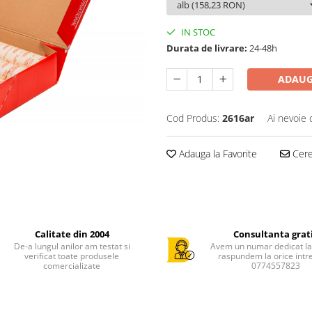
IN STOC
Durata de livrare:
24-48h
ADAUG
Cod Produs:
2616ar
Ai nevoie 
Adauga la Favorite
Cere 
Calitate din 2004
Consultanta grat
De-a lungul anilor am testat si
Avem un numar dedicat la 
verificat toate produsele
raspundem la orice intr
comercializate
0774557823