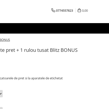
0774557823
0,00
tz BONUS
hete pret + 1 rulou tusat Blitz BONUS
catoarele de pret si la aparatele de etichetat