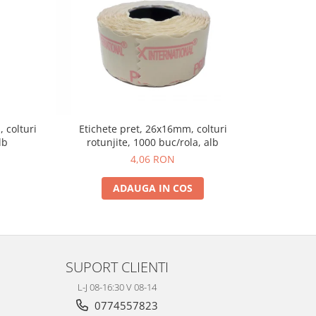
 colturi
Etichete pret, 26x16mm, colturi
Rulou tus
lb
rotunjite, 1000 buc/rola, alb
4,06 RON
ADAUGA IN COS
SUPORT CLIENTI
L-J 08-16:30 V 08-14
0774557823