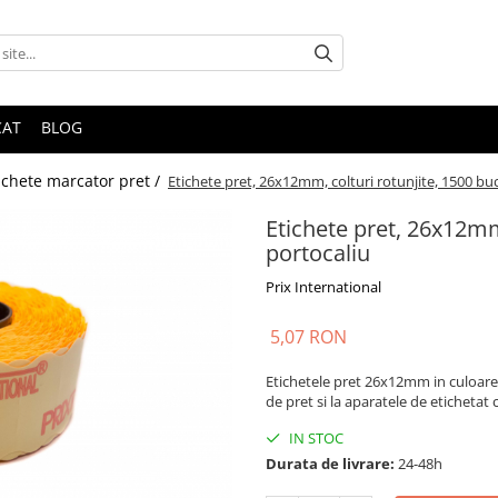
CAT
BLOG
ichete marcator pret /
Etichete pret, 26x12mm, colturi rotunjite, 1500 buc
Etichete pret, 26x12mm,
portocaliu
Prix International
5,07 RON
Etichetele pret 26x12mm in culoarea
de pret si la aparatele de etichetat c
IN STOC
Durata de livrare:
24-48h