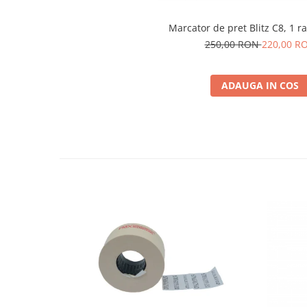
Solutii magazine Retail-HoReCa
Sisteme de afisare in magazin
Marcator de pret Blitz C8, 1 r
250,00 RON
220,00 R
Cosuri si carucioare
Refurbished
ADAUGA IN COS
Programe de vanzare / gestiune si
servicii
Pentru HoReCa
Pentru magazine