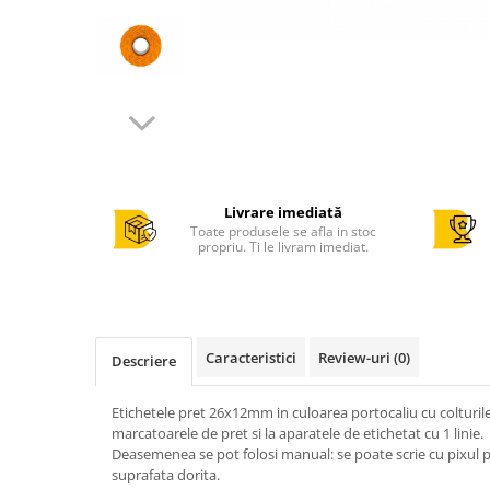
Cantar comercial omologat
Cantar de verificare
Cantar cu numarare
Cantar cu etichete
Cantar platforma
Incarcatoare cantare electronice
Cabluri conectare cantare la case
Livrare imediată
de marcat si PC
Toate produsele se afla in stoc
propriu. Ti le livram imediat.
Sertar de bani
Marcator pret
Cititor coduri bare / scanner
Imprimanta termica
Caracteristici
Review-uri
(0)
Descriere
Imprimanta etichete
Imprimanta bonuri - comenzi
Etichetele pret 26x12mm in culoarea portocaliu cu colturile 
bucatarie
marcatoarele de pret si la aparatele de etichetat cu 1 linie.
Deasemenea se pot folosi manual: se poate scrie cu pixul pe 
POS - Calculator , monitor
suprafata dorita.