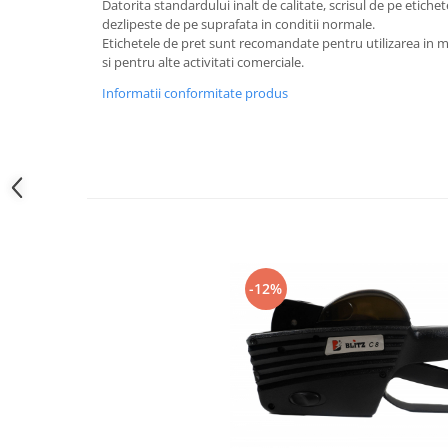
All in one
Datorita standardului inalt de calitate, scrisul de pe etichet
dezlipeste de pe suprafata in conditii normale.
Calculator desktop
Etichetele de pret sunt recomandate pentru utilizarea in m
si pentru alte activitati comerciale.
Monitor touchscreen
Informatii conformitate produs
All in one ANDROID
Accesorii IT
POS - incasare cu cardul
Birotica
Marker
Hartie copiator
Pixuri
-12%
Role, etichete, consumabile
Role hartie termica
Etichete marcator pret
Etichete termice autoadezive
Eichete pentru raft