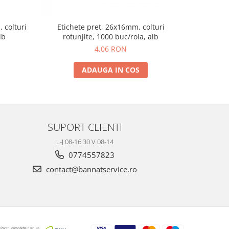
 colturi
Etichete pret, 26x16mm, colturi
1 cutie ( 3
lb
rotunjite, 1000 buc/rola, alb
4,06 RON
157,
ADAUGA IN COS
SUPORT CLIENTI
L-J 08-16:30 V 08-14
0774557823
contact@bannatservice.ro