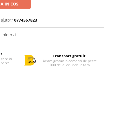
A IN COS
 ajutor?
0774557823
informatii
is
Transport gratuit
care iti
Livram gratuit la comenzi de peste
ebare:
1000 de lei oriunde in tara.