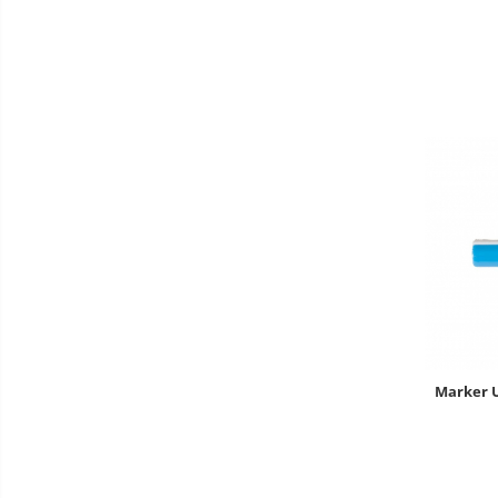
Pentru HoReCa
Pentru magazine
Marker U