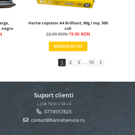
arge,
Hartie copiator A4 Brilliant, 80g / mp, 500
, negru
coli
N
22,00 RON
19,90 RON
ADAUGA IN COS
1
2
3
10
...
Suport clienti
L-J 08-16:30 V 08-14
0774557823
contact@bannatservice.ro