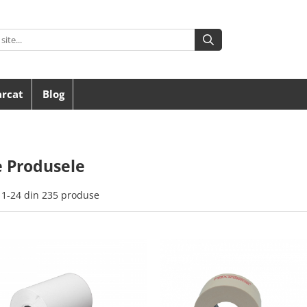
arcat
Blog
e Produsele
1-
24
din
235
produse