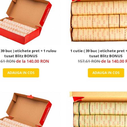
( 39 buc ) etichete pret + 1 rulou
1 cutie ( 39 buc ) etichete pret 
tusat Blitz BONUS
tusat Blitz BONUS
,61 RON
de la 140,00 RON
157,61 RON
de la 140,00
ADAUGA IN COS
ADAUGA IN COS