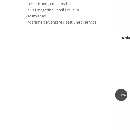
Cantar comercial omologat
Role, etichete, consumabile
Solutii magazine Retail-HoReCa
Cantar de verificare
Refurbished
Cantar cu numarare
Programe de vanzare / gestiune si servicii
Cantar cu etichete
Cantar platforma
Rol
Incarcatoare cantare electronice
Cabluri conectare cantare la case
de marcat si PC
Sertar de bani
Marcator pret
Cititor coduri bare / scanner
Imprimanta termica
-31%
Imprimanta etichete
Imprimanta bonuri - comenzi
bucatarie
POS - Calculator , monitor