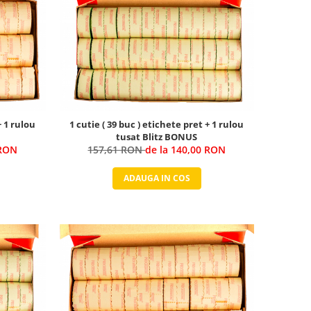
+ 1 rulou
1 cutie ( 39 buc ) etichete pret + 1 rulou
tusat Blitz BONUS
 RON
157,61 RON
de la 140,00 RON
ADAUGA IN COS