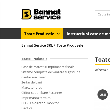
Toate Produsele
Case de marcat si imprimante
fiscale
Toate Produsele
Instrucțiuni case de m
Casa de marcat
Bannat Service SRL /
Toate Produsele
Imprimanta fiscala
Accesorii case de marcat
Toat
Toate Produsele
Casa de marcat pentru vendomate
Case de marcat si imprimante fiscale
Sisteme complete de vanzare si
Afiseaza:
Sisteme complete de vanzare si gestiune
gestiune
Cantar electronic
Sisteme de vanzare si gestiune
Sertar de bani
pentru Magazine (Retail)
Marcator pret
Sisteme de vanzare pentru
Cititor coduri bare / scanner
-28%
Restaurant, Bar și Cafenea
Imprimanta termica
(HoReCa)
POS - Calculator , monitor
Cantar electronic
Birotica