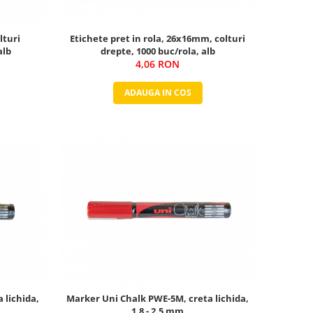
lturi
Etichete pret in rola, 26x16mm, colturi
alb
drepte, 1000 buc/rola, alb
4,06 RON
ADAUGA IN COS
 lichida,
Marker Uni Chalk PWE-5M, creta lichida,
1.8 - 2.5 mm