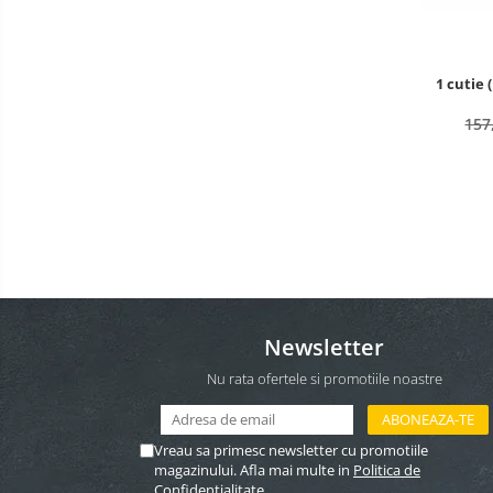
1 cutie 
157
Newsletter
Nu rata ofertele si promotiile noastre
Vreau sa primesc newsletter cu promotiile
magazinului. Afla mai multe in
Politica de
Confidentialitate