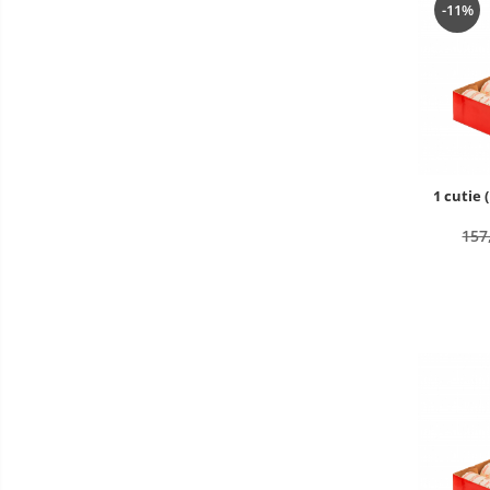
-11%
1 cutie 
157