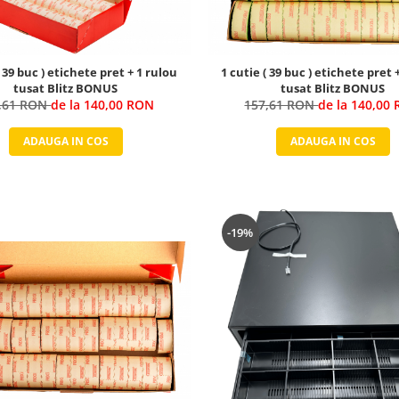
( 39 buc ) etichete pret + 1 rulou
1 cutie ( 39 buc ) etichete pret 
tusat Blitz BONUS
tusat Blitz BONUS
,61 RON
de la 140,00 RON
157,61 RON
de la 140,00
ADAUGA IN COS
ADAUGA IN COS
-19%