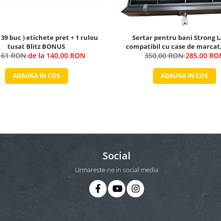
( 39 buc ) etichete pret + 1 rulou
Sertar pentru bani Strong L
tusat Blitz BONUS
compatibil cu case de marcat
,61 RON
de la 140,00 RON
350,00 RON
285,00 RO
ADAUGA IN COS
ADAUGA IN COS
Social
Urmareste-ne in social media