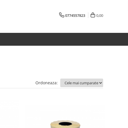
0774557823
0,00
Ordoneaza: