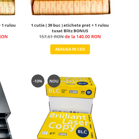
+ 1 rulou
1 cutie ( 39 buc ) etichete pret + 1 rulou
tusat Blitz BONUS
 RON
157,61 RON
de la 140,00 RON
ADAUGA IN COS
-10%
NOU