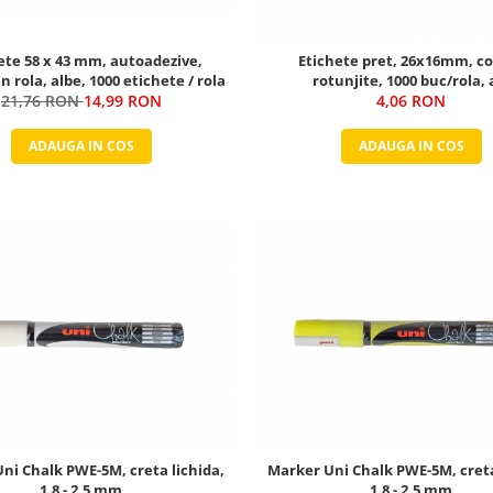
ete 58 x 43 mm, autoadezive,
Etichete pret, 26x16mm, co
n rola, albe, 1000 etichete / rola
rotunjite, 1000 buc/rola, 
21,76 RON
14,99 RON
4,06 RON
ADAUGA IN COS
ADAUGA IN COS
ni Chalk PWE-5M, creta lichida,
Marker Uni Chalk PWE-5M, creta
1.8 - 2.5 mm
1.8 - 2.5 mm