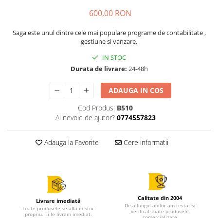
600,00 RON
Saga este unul dintre cele mai populare programe de contabilitate ,
gestiune si vanzare.
IN STOC
Durata de livrare:
24-48h
ADAUGA IN COS
Cod Produs:
B510
Ai nevoie de ajutor?
0774557823
Adauga la Favorite
Cere informatii
Calitate din 2004
Livrare imediată
De-a lungul anilor am testat si
Toate produsele se afla in stoc
verificat toate produsele
propriu. Ti le livram imediat.
comercializate