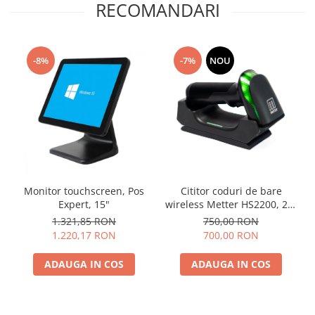
RECOMANDARI
Solutii magazine Retail-HoReCa
Sisteme de afisare in magazin
Cosuri si carucioare
-8%
-7%
NOU
Refurbished
Programe de vanzare / gestiune si
servicii
Pentru HoReCa
Pentru magazine
Monitor touchscreen, Pos
Cititor coduri de bare
Expert, 15"
wireless Metter HS2200, 2D,
USB, Bluetooth, negru
1.321,85 RON
750,00 RON
1.220,17 RON
700,00 RON
ADAUGA IN COS
ADAUGA IN COS