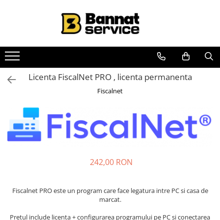
Toate Produsele
Case de marcat si imprimante
fiscale
Casa de marcat
Licenta FiscalNet PRO , licenta permanenta
Imprimanta fiscala
Fiscalnet
Accesorii case de marcat
Casa de marcat pentru vendomate
Sisteme complete de vanzare si
gestiune
Sisteme de vanzare si gestiune
242,00 RON
pentru Magazine (Retail)
Sisteme de vanzare pentru
Fiscalnet PRO este un program care face legatura intre PC si casa de
Restaurant, Bar și Cafenea
marcat.
(HoReCa)
Cantar electronic
Pretul include licenta + configurarea programului pe PC si conectarea