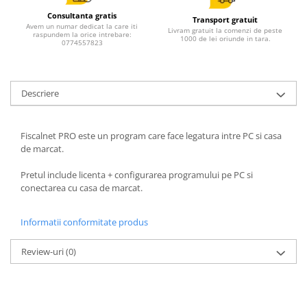
All in one
Consultanta gratis
Transport gratuit
Calculator desktop
Avem un numar dedicat la care iti
Livram gratuit la comenzi de peste
raspundem la orice intrebare:
1000 de lei oriunde in tara.
0774557823
Monitor touchscreen
All in one ANDROID
Accesorii IT
Descriere
POS - incasare cu cardul
Birotica
Fiscalnet PRO este un program care face legatura intre PC si casa
Marker
de marcat.
Hartie copiator
Pretul include licenta + configurarea programului pe PC si
conectarea cu casa de marcat.
Pixuri
Role, etichete, consumabile
Informatii conformitate produs
Role hartie termica
Etichete marcator pret
Review-uri
(0)
Etichete termice autoadezive
Eichete pentru raft