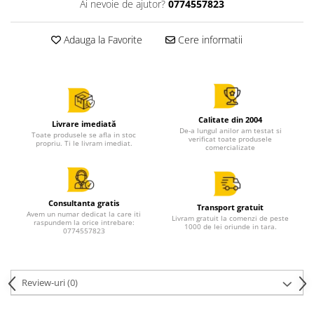
Ai nevoie de ajutor?
0774557823
Adauga la Favorite
Cere informatii
Calitate din 2004
Livrare imediată
De-a lungul anilor am testat si
Toate produsele se afla in stoc
verificat toate produsele
propriu. Ti le livram imediat.
comercializate
Consultanta gratis
Transport gratuit
Avem un numar dedicat la care iti
Livram gratuit la comenzi de peste
raspundem la orice intrebare:
1000 de lei oriunde in tara.
0774557823
Review-uri
(0)