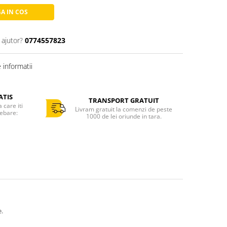
A IN COS
 ajutor?
0774557823
informatii
ATIS
TRANSPORT GRATUIT
care iti
Livram gratuit la comenzi de peste
rebare:
1000 de lei oriunde in tara.
e.