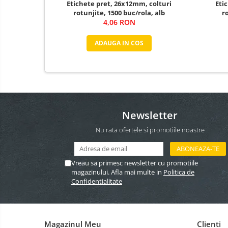
Etichete pret, 26x12mm, colturi
Eti
rotunjite, 1500 buc/rola, alb
r
4,06 RON
ADAUGA IN COS
Newsletter
Nu rata ofertele si promotiile noastre
Vreau sa primesc newsletter cu promotiile
magazinului. Afla mai multe in
Politica de
Confidentialitate
Magazinul Meu
Clienti