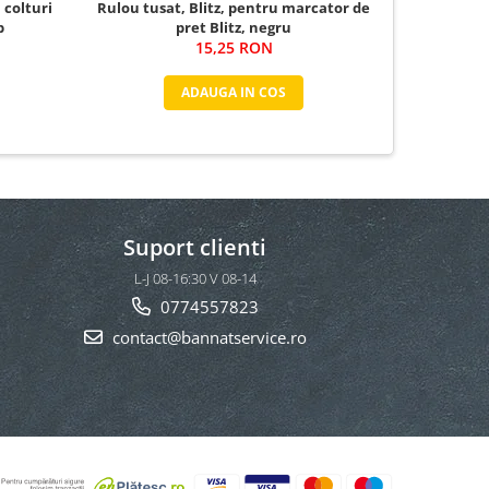
 colturi
Rulou tusat, Blitz, pentru marcator de
1 cutie ( 3
b
pret Blitz, negru
15,25 RON
157,6
ADAUGA IN COS
Suport clienti
L-J 08-16:30 V 08-14
0774557823
contact@bannatservice.ro