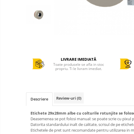
Cantar comercial omologat
Cantar de verificare
Cantar cu numarare
Cantar cu etichete
Cantar platforma
Incarcatoare cantare electronice
Cabluri conectare cantare la case
LIVRARE IMEDIATĂ
de marcat si PC
Toate produsele se afla in stoc
propriu. Ti le livram imediat.
Sertar de bani
Marcator pret
Cititor coduri bare / scanner
Imprimanta termica
Review-uri
(0)
Descriere
Imprimanta etichete
Imprimanta bonuri - comenzi
Etichete 29x28mm albe cu colturile rotunjite se folose
bucatarie
Deasemenea se pot folosi manual: se poate scrie cu pixul pe 
Datorita standardului inalt de calitate, scrisul de pe etiche
POS - Calculator , monitor
Etichetele de pret sunt recomandate pentru utilizarea in mag