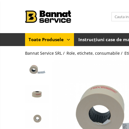
Toate Produsele
Case de marcat si imprimante
fiscale
Toate Produsele
Instrucțiuni case de m
Casa de marcat
Bannat Service SRL /
Role, etichete, consumabile /
Et
Imprimanta fiscala
Accesorii case de marcat
Casa de marcat pentru vendomate
Sisteme complete de vanzare si
gestiune
Sisteme de vanzare si gestiune
pentru Magazine (Retail)
Sisteme de vanzare pentru
Restaurant, Bar și Cafenea
(HoReCa)
Cantar electronic