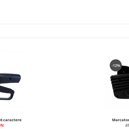
-12%
Marcator 
 6 caractere
2
ON