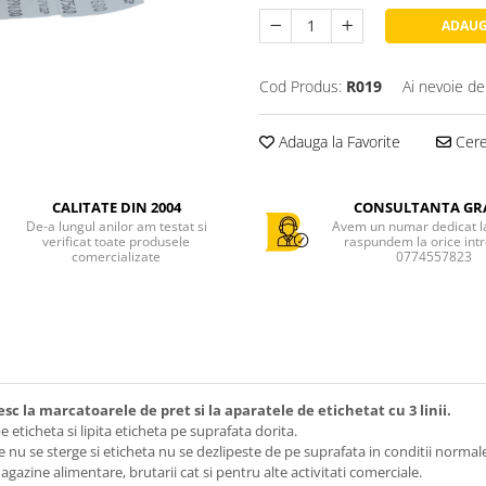
ADAUG
Cod Produs:
R019
Ai nevoie de
Adauga la Favorite
Cere 
CALITATE DIN 2004
CONSULTANTA GR
De-a lungul anilor am testat si
Avem un numar dedicat la 
verificat toate produsele
raspundem la orice int
comercializate
0774557823
sc la marcatoarele de pret si la aparatele de etichetat cu 3 linii.
eticheta si lipita eticheta pe suprafata dorita.
te nu se sterge si eticheta nu se dezlipeste de pe suprafata in conditii normal
azine alimentare, brutarii cat si pentru alte activitati comerciale.