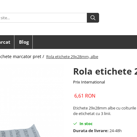
arcat
Blog
ichete marcator pret /
Rola etichete 29x28mm, albe
Rola etichete
Prix International
6,61 RON
Etichete 29x28mm albe cu colturile r
de etichetat cu 3 linii.
In stoc
Durata de livrare:
24-48h