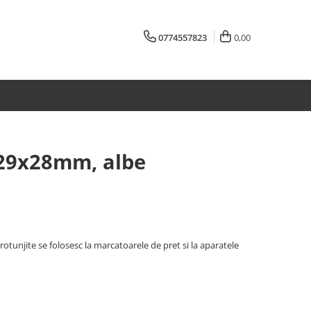
0774557823
0,00
 29x28mm, albe
otunjite se folosesc la marcatoarele de pret si la aparatele