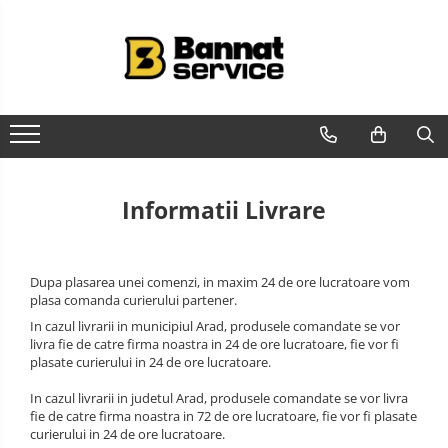
Case de marcat si imprimante fiscale
Sisteme complete de vanzare si gestiune
Cantar electronic
Imprimanta termica
POS - Calculator , monitor
Birotica
Role, etichete, consumabile
Solutii magazine Retail-HoReCa
Programe de vanzare / gestiune si servicii
Casa de marcat
Sisteme de vanzare si gestiune
Cantar comercial omologat
Imprimanta etichete
All in one
Marker
Role hartie termica
Sisteme de afisare in magazin
Pentru HoReCa
pentru Magazine (Retail)
Imprimanta fiscala
Cantar de verificare
Imprimanta bonuri - comenzi
Calculator desktop
Hartie copiator
Etichete marcator pret
Cosuri si carucioare
Pentru magazine
Sisteme de vanzare pentru
bucatarie
Accesorii case de marcat
Cantar cu numarare
Monitor touchscreen
Pixuri
Etichete termice autoadezive
Restaurant, Bar și Cafenea
(HoReCa)
Informatii Livrare
Casa de marcat pentru vendomate
Cantar cu etichete
All in one ANDROID
Eichete pentru raft
Cantar platforma
Accesorii IT
Dupa plasarea unei comenzi, in maxim 24 de ore lucratoare vom
Incarcatoare cantare electronice
POS - incasare cu cardul
plasa comanda curierului partener.
Cabluri conectare cantare la case
In cazul livrarii in municipiul Arad, produsele comandate se vor
livra fie de catre firma noastra in 24 de ore lucratoare, fie vor fi
de marcat si PC
plasate curierului in 24 de ore lucratoare.
In cazul livrarii in judetul Arad, produsele comandate se vor livra
fie de catre firma noastra in 72 de ore lucratoare, fie vor fi plasate
curierului in 24 de ore lucratoare.