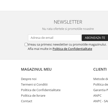
All in one
Calculator desktop
Monitor touchscreen
NEWSLETTER
All in one ANDROID
Nu rata ofertele si promotiile noastre
Accesorii IT
POS - incasare cu cardul
Vreau sa primesc newsletter cu promotiile magazinului.
Birotica
Afla mai multe in
Politica de Confidentialitate
Marker
Hartie copiator
Pixuri
MAGAZINUL MEU
CLIENTI
Role, etichete, consumabile
Despre noi
Metode de
Role hartie termica
Termeni si Conditii
Politica d
Etichete marcator pret
Politica de Confidentialitate
Garantia 
Politica de livrare
ANPC
Etichete termice autoadezive
Contact
ANPC - SA
Eichete pentru raft