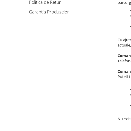
Cantar comercial omologat
Politica de Retur
parcurg
Cantar de verificare
Garantia Produselor
Cantar cu numarare
Cantar cu etichete
Cantar platforma
Cu ajuto
actuale
Incarcatoare cantare electronice
Cabluri conectare cantare la case
Comand
Telefon
de marcat si PC
Sertar de bani
Comand
Puteti 
Marcator pret
Cititor coduri bare / scanner
Imprimanta termica
Imprimanta etichete
Imprimanta bonuri - comenzi
bucatarie
Nu exis
POS - Calculator , monitor