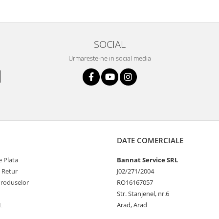
SOCIAL
Urmareste-ne in social media
DATE COMERCIALE
 Plata
Bannat Service SRL
e Retur
J02/271/2004
Produselor
RO16167057
Str. Stanjenel, nr.6
L
Arad, Arad