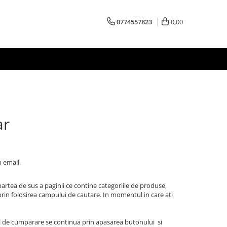
0774557823
0,00
r
 email.
 partea de sus a paginii ce contine categoriile de produse,
prin folosirea campului de cautare. In momentul in care ati
ul de cumparare se continua prin apasarea butonului si