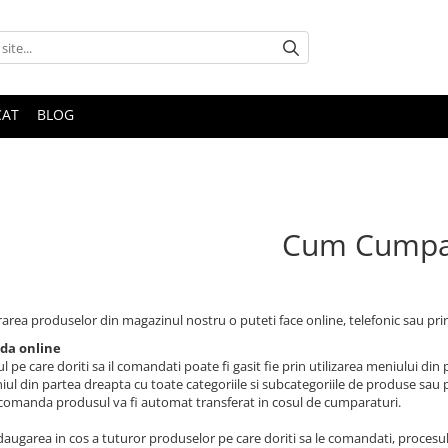
CAT
BLOG
Cum Cumpa
rea produselor din magazinul nostru o puteti face online, telefonic sau prin
a online
 pe care doriti sa il comandati poate fi gasit fie prin utilizarea meniului din
iul din partea dreapta cu toate categoriile si subcategoriile de produse sau 
comanda produsul va fi automat transferat in cosul de cumparaturi.
augarea in cos a tuturor produselor pe care doriti sa le comandati, proces