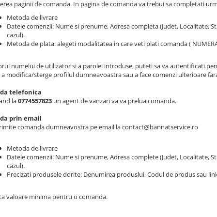
erea paginii de comanda. In pagina de comanda va trebui sa completati urm
Metoda de livrare
Datele comenzii: Nume si prenume, Adresa completa (Judet, Localitate, St
cazul).
Metoda de plata: alegeti modalitatea in care veti plati comanda ( NUMERAR 
rul numelui de utilizator si a parolei introduse, puteti sa va autentificati p
, a modifica/sterge profilul dumneavoastra sau a face comenzi ulterioare far
a telefonica
and la
0774557823
un agent de vanzari va va prelua comanda.
a prin email
trimite comanda dumneavostra pe email la contact@bannatservice.ro
Metoda de livrare
Datele comenzii: Nume si prenume, Adresa complete (Judet, Localitate, St
cazul).
Precizati produsele dorite: Denumirea produslui, Codul de produs sau link
ta valoare minima pentru o comanda.