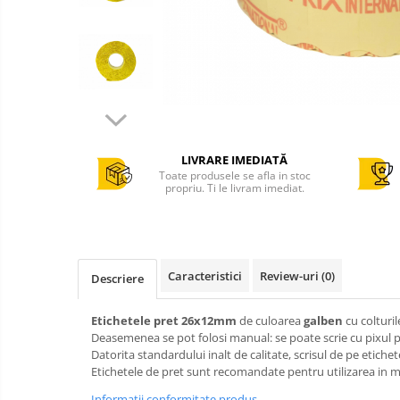
Cantar comercial omologat
Cantar de verificare
Cantar cu numarare
Cantar cu etichete
Cantar platforma
Incarcatoare cantare electronice
LIVRARE IMEDIATĂ
Cabluri conectare cantare la case
Toate produsele se afla in stoc
de marcat si PC
propriu. Ti le livram imediat.
Sertar de bani
Marcator pret
Cititor coduri bare / scanner
Caracteristici
Review-uri
(0)
Descriere
Imprimanta termica
Imprimanta etichete
Etichetele pret 26x12mm
de culoarea
galben
cu colturil
Imprimanta bonuri - comenzi
Deasemenea se pot folosi manual: se poate scrie cu pixul pe 
bucatarie
Datorita standardului inalt de calitate, scrisul de pe etiche
Etichetele de pret sunt recomandate pentru utilizarea in mag
POS - Calculator , monitor
Informatii conformitate produs