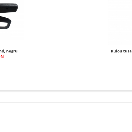
and, negru
Rulou tusat
ON