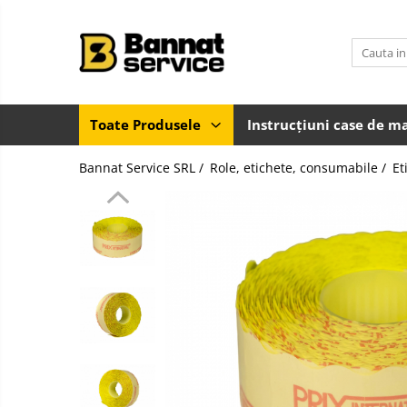
Toate Produsele
Case de marcat si imprimante
fiscale
Toate Produsele
Instrucțiuni case de m
Casa de marcat
Bannat Service SRL /
Role, etichete, consumabile /
Et
Imprimanta fiscala
Accesorii case de marcat
Casa de marcat pentru vendomate
Sisteme complete de vanzare si
gestiune
Sisteme de vanzare si gestiune
pentru Magazine (Retail)
Sisteme de vanzare pentru
Restaurant, Bar și Cafenea
(HoReCa)
Cantar electronic