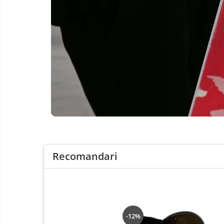
Pentru HoReCa
Pentru magazine
Recomandari
-12%