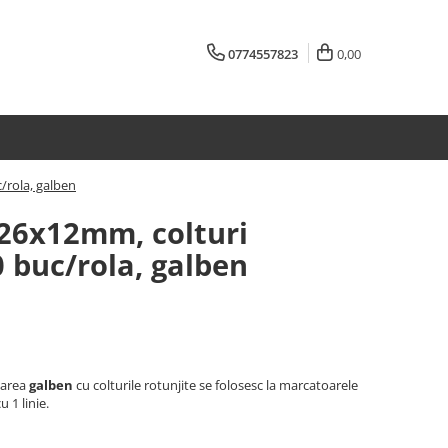
0774557823
0,00
c/rola, galben
 26x12mm, colturi
0 buc/rola, galben
oarea
galben
cu colturile rotunjite se folosesc la marcatoarele
u 1 linie.