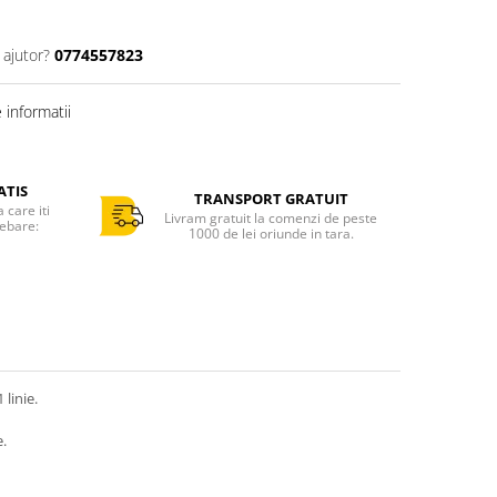
 ajutor?
0774557823
informatii
ATIS
TRANSPORT GRATUIT
care iti
Livram gratuit la comenzi de peste
rebare:
1000 de lei oriunde in tara.
 linie.
e.