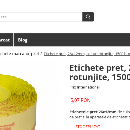
arcat
Blog
ichete marcator pret /
Etichete pret, 26x12mm, colturi rotunjite, 1500 bu
Etichete pret,
rotunjite, 150
Prix International
5,07 RON
Etichetele pret 26x12mm
de cul
de pret si la aparatele de etichetat c
STOC EPUIZAT