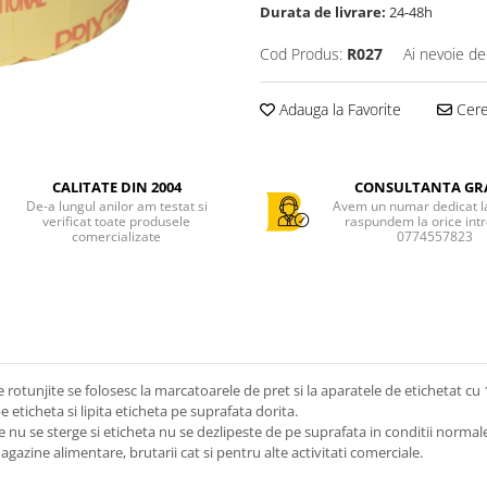
Durata de livrare:
24-48h
Cod Produs:
R027
Ai nevoie de
Adauga la Favorite
Cere 
CALITATE DIN 2004
CONSULTANTA GR
De-a lungul anilor am testat si
Avem un numar dedicat la 
verificat toate produsele
raspundem la orice int
comercializate
0774557823
e rotunjite se folosesc la marcatoarele de pret si la aparatele de etichetat cu 1
eticheta si lipita eticheta pe suprafata dorita.
te nu se sterge si eticheta nu se dezlipeste de pe suprafata in conditii normal
azine alimentare, brutarii cat si pentru alte activitati comerciale.