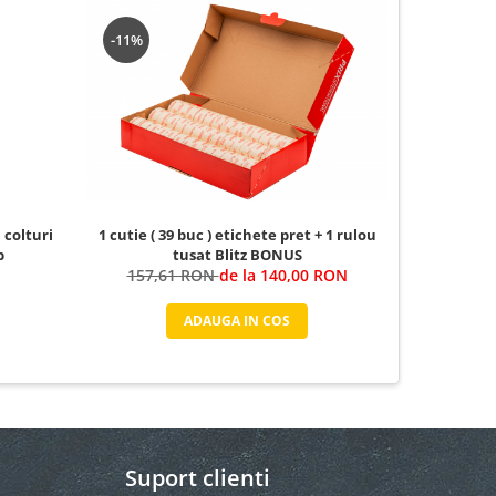
-11%
1 cutie ( 39 buc ) etichete pret + 1 rulou
 colturi
1 cutie ( 3
tusat Blitz BONUS
b
157,61 RON
de la 140,00 RON
157,6
ADAUGA IN COS
Suport clienti