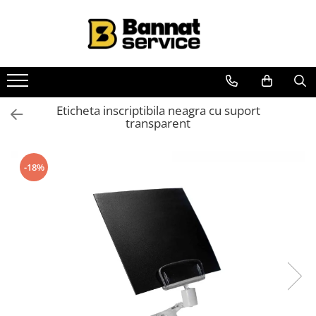
Toate Produsele
Case de marcat si imprimante
fiscale
Casa de marcat
Eticheta inscriptibila neagra cu suport
transparent
Imprimanta fiscala
Accesorii case de marcat
-18%
Casa de marcat pentru vendomate
Sisteme complete de vanzare si
gestiune
Sisteme de vanzare si gestiune
pentru Magazine (Retail)
Sisteme de vanzare pentru
Restaurant, Bar și Cafenea
(HoReCa)
Cantar electronic