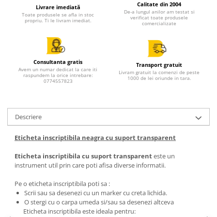
All in one
Calitate din 2004
Livrare imediată
De-a lungul anilor am testat si
Toate produsele se afla in stoc
Calculator desktop
verificat toate produsele
propriu. Ti le livram imediat.
comercializate
Monitor touchscreen
All in one ANDROID
Accesorii IT
Consultanta gratis
Transport gratuit
Avem un numar dedicat la care iti
Livram gratuit la comenzi de peste
raspundem la orice intrebare:
POS - incasare cu cardul
1000 de lei oriunde in tara.
0774557823
Birotica
Marker
Descriere
Hartie copiator
Pixuri
Eticheta inscriptibila neagra cu suport transparent
Role, etichete, consumabile
Eticheta inscriptibila cu suport transparent
este un
Role hartie termica
instrument util prin care poti afisa diverse informatii.
Etichete marcator pret
Pe o eticheta inscriptibila poti sa :
Etichete termice autoadezive
Scrii sau sa desenezi cu un marker cu creta lichida.
O stergi cu o carpa umeda si/sau sa desenezi altceva
Eichete pentru raft
Eticheta inscriptibila este ideala pentru: