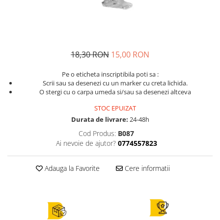
Cantar comercial omologat
Cantar de verificare
Cantar cu numarare
Cantar cu etichete
18,30 RON
15,00 RON
Cantar platforma
Pe o eticheta inscriptibila poti sa :
Incarcatoare cantare electronice
Scrii sau sa desenezi cu un marker cu creta lichida.
O stergi cu o carpa umeda si/sau sa desenezi altceva
Cabluri conectare cantare la case
de marcat si PC
STOC EPUIZAT
Sertar de bani
Durata de livrare:
24-48h
Marcator pret
Cod Produs:
B087
Ai nevoie de ajutor?
0774557823
Cititor coduri bare / scanner
Imprimanta termica
Adauga la Favorite
Cere informatii
Imprimanta etichete
Imprimanta bonuri - comenzi
bucatarie
POS - Calculator , monitor