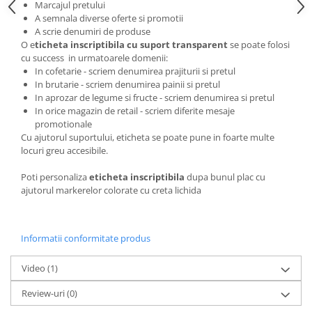
Marcajul pretului
Solutii magazine Retail-HoReCa
A semnala diverse oferte si promotii
Sisteme de afisare in magazin
A scrie denumiri de produse
O e
ticheta inscriptibila cu suport transparent
se poate folosi
Cosuri si carucioare
cu success in urmatoarele domenii:
Refurbished
In cofetarie - scriem denumirea prajiturii si pretul
In brutarie - scriem denumirea painii si pretul
Programe de vanzare / gestiune si
In aprozar de legume si fructe - scriem denumirea si pretul
servicii
In orice magazin de retail - scriem diferite mesaje
Pentru HoReCa
promotionale
Cu ajutorul suportului, eticheta se poate pune in foarte multe
Pentru magazine
locuri greu accesibile.
Poti personaliza
eticheta inscriptibila
dupa bunul plac cu
ajutorul markerelor colorate cu creta lichida
Informatii conformitate produs
Video
(1)
Review-uri
(0)