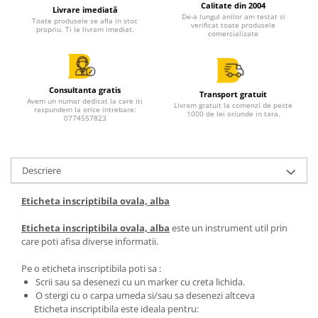
Calitate din 2004
Livrare imediată
De-a lungul anilor am testat si
Toate produsele se afla in stoc
verificat toate produsele
propriu. Ti le livram imediat.
comercializate
Consultanta gratis
Transport gratuit
Avem un numar dedicat la care iti
Livram gratuit la comenzi de peste
raspundem la orice intrebare:
1000 de lei oriunde in tara.
0774557823
Descriere
Eticheta inscriptibila ovala, alba
Eticheta inscriptibila ovala, alba
este un instrument util prin
care poti afisa diverse informatii.
Pe o eticheta inscriptibila poti sa :
Scrii sau sa desenezi cu un marker cu creta lichida.
O stergi cu o carpa umeda si/sau sa desenezi altceva
Eticheta inscriptibila este ideala pentru: