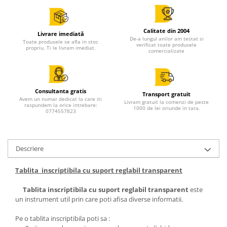
Calitate din 2004
Livrare imediată
De-a lungul anilor am testat si
Toate produsele se afla in stoc
verificat toate produsele
propriu. Ti le livram imediat.
comercializate
Consultanta gratis
Transport gratuit
Avem un numar dedicat la care iti
Livram gratuit la comenzi de peste
raspundem la orice intrebare:
1000 de lei oriunde in tara.
0774557823
Descriere
Tablita inscriptibila cu suport reglabil transparent
Tablita inscriptibila cu suport reglabil transparent
este
un instrument util prin care poti afisa diverse informatii.
Pe o tablita inscriptibila poti sa :