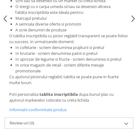
Scrii sau sa desenezi cu un marker cu creta lichida.
O stergi cu o carpa umeda si/sau sa desenezi altceva
Tablita inscriptibila este ideala pentru:
Marcajul pretului
A semnala diverse oferte si promotii
A scrie denumiri de produse
O tablita inscriptibila cu picior reglabil transparent se poate folosi
cu success in urmatoarele domenii:
In cofetarie - scriem denumirea prajiturii si pretul
In brutarie - scriem denumirea painii si pretul
In aprozar de legume si fructe - scriem denumirea si pretul
In orice magazin de retail - scriem diferite mesaje
promotionale
Cu ajutorul piciorului reglabil, tablita se poate pune in foarte
multe locuri.
Poti personaliza
tablita inscriptibila
dupa bunul plac cu
ajutorul markerelor colorate cu creta lichida
Informatii conformitate produs
Review-uri
(0)