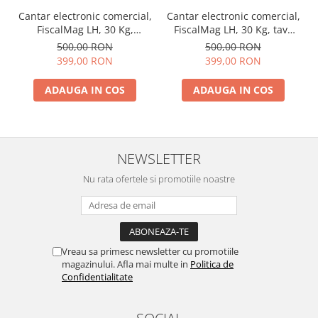
Cantar electronic comercial,
Cantar electronic comercial,
FiscalMag LH, 30 Kg,
FiscalMag LH, 30 Kg, tava
acumulator, verificare
pentru legume si fructe,
500,00 RON
500,00 RON
metrologica
acumulator, verificare
399,00 RON
399,00 RON
metrologica
ADAUGA IN COS
ADAUGA IN COS
NEWSLETTER
Nu rata ofertele si promotiile noastre
Vreau sa primesc newsletter cu promotiile
magazinului. Afla mai multe in
Politica de
Confidentialitate