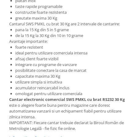
platan inox
taste rapide programabile
constructie foarte rezistenta
greutate maxima 30 Kg
Cantarul SWS PMKL cu brat 30 Kg are 2 intervale de cantarire:
pana la 15 Kg din 5 in 5 grame
de la 15 Kg la 30 Kg din 10 in 10 grame
Avantaje importante:
foarte rezistent
ideal pentru utilizare comerciala intensa
afisaj client foarte vizibil
integrare cu programe de vanzare
posibilitate conectare la casa de marcat
capacitate maxima 30 Kg
utilizare simpla si intuitiva
acumulator reincarcabil inclus
omologat pentru utilizare comerciala
Cantar electronic comercial SWS PMKL cu brat RS232 30 Kg
este o alegere foarte buna pentru magazine care doresc
automatizarea vanzarii si un echipament fiabil pentru utilizare
zilnica intensa.
IMPORTANT: Fiecare cantar trebuie declarat la Biroul Român de
Metrologie Legalã - fie fizic fie online.