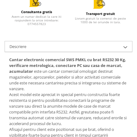
Consultanta gratis
Transport gratuit
Avem un numar dedicat la care iti
Livram gratuit la comenzi de peste
raspundem la orice intrebare:
1000 de lei oriunde in tara.
0774557823
Descriere
Cantar electronic comercial SWS PMKL cu brat RS232 30 Kg,
verificare metrologica, conectare PC sau casa de marcat,
acumulator
este un cantar comercial omologat destinat
magazinelor, aprozarelor, pietelor si altor activitati comerciale
unde este necesara cantarirea precisa si integrarea cu sisteme de
vanzare.
Acest model este apreciat in special pentru constructia foarte
rezistenta si pentru posibilitatea conectarii la programe de
vanzare sau direct la anumite modele de case de marcat
compatibile prin interfata RS232. Astfel, greutatea poate fi
transmisa automat catre sistemul de vanzare, reducand erorile si
accelerand procesul de lucru.
Afisajul pentru client este pozitionat sus pe brat, oferind o
vizibilitate foarte buna pentru client in timpul cantaririi