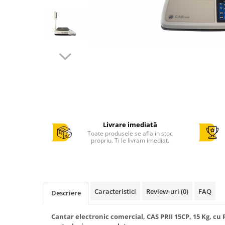
Cantar comercial omologat
Cantar de verificare
Cantar cu numarare
Cantar cu etichete
Cantar platforma
Incarcatoare cantare electronice
Cabluri conectare cantare la case
de marcat si PC
Sertar de bani
Livrare imediată
Marcator pret
Toate produsele se afla in stoc
propriu. Ti le livram imediat.
Cititor coduri bare / scanner
Imprimanta termica
Imprimanta etichete
Imprimanta bonuri - comenzi
Caracteristici
Review-uri
(0)
FAQ
Descriere
bucatarie
POS - Calculator , monitor
Cantar electronic comercial, CAS PRII 15CP, 15 Kg, cu R