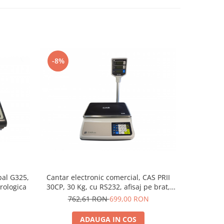
-8%
bal G325,
Cantar electronic comercial, CAS PRII
Cantar e
rologica
30CP, 30 Kg, cu RS232, afisaj pe brat,
S300, 15
verificare metrologica, acumulator
v
762,61 RON
699,00 RON
ADAUGA IN COS