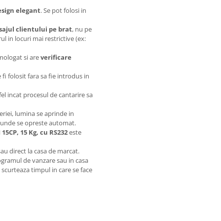
esign elegant
. Se pot folosi in
sajul clientului pe brat
, nu pe
l in locuri mai restrictive (ex:
mologat si are
verificare
fi folosit fara sa fie introdus in
el incat procesul de cantarire sa
riei, lumina se aprinde in
cunde se opreste automat.
 15CP, 15 Kg, cu RS232
este
au direct la casa de marcat.
rogramul de vanzare sau in casa
e scurteaza timpul in care se face