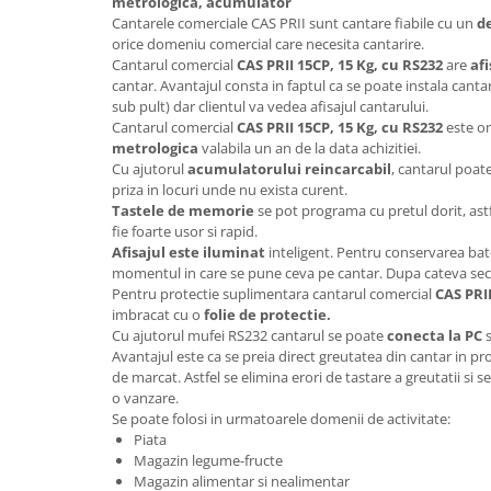
metrologica, acumulator
All in one
Cantarele comerciale CAS PRII sunt cantare fiabile cu un
d
Calculator desktop
orice domeniu comercial care necesita cantarire.
Cantarul comercial
CAS PRII 15CP, 15 Kg
, cu RS232
are
afi
Monitor touchscreen
cantar. Avantajul consta in faptul ca se poate instala cantaru
All in one ANDROID
sub pult) dar clientul va vedea afisajul cantarului.
Cantarul comercial
CAS PRII 15CP, 15 Kg, cu RS232
este o
Accesorii IT
metrologica
valabila un an de la data achizitiei.
Cu ajutorul
acumulatorului reincarcabil
, cantarul poate 
POS - incasare cu cardul
priza in locuri unde nu exista curent.
Birotica
Tastele de memorie
se pot programa cu pretul dorit, astf
fie foarte usor si rapid.
Marker
Afisajul este iluminat
inteligent. Pentru conservarea bate
Hartie copiator
momentul in care se pune ceva pe cantar. Dupa cateva se
Pentru protectie suplimentara cantarul comercial
CAS PRII
Pixuri
imbracat cu o
folie de protectie.
Cu ajutorul mufei RS232 cantarul se poate
conecta la PC
s
Role, etichete, consumabile
Avantajul este ca se preia direct greutatea din cantar in p
Role hartie termica
de marcat. Astfel se elimina erori de tastare a greutatii si s
o vanzare.
Etichete marcator pret
Se poate folosi in urmatoarele domenii de activitate:
Etichete termice autoadezive
Piata
Magazin legume-fructe
Eichete pentru raft
Magazin alimentar si nealimentar