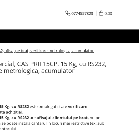
0774557823
0,00
2, afisaj pe brat, verificare metrologica, acumulator
rcial, CAS PRII 15CP, 15 Kg, cu RS232,
are metrologica, acumulator
 15 Kg, cu RS232
este omologat si are
verificare
ta achizitiei.
15 Kg
, cu RS232
are
afisajul clientului pe brat
, nu pe
 se poate instala cantarul in locuri mai restrictive (ex: sub
antarului.