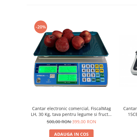
-20%
Cantar electronic comercial, FiscalMag
Cantar
LH, 30 Kg, tava pentru legume si fructe,
15CB
acumulator, verificare metrologica
500,00 RON
399,00 RON
ADAUGA IN COS