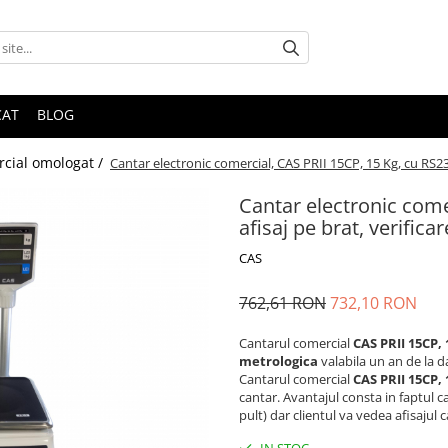
CAT
BLOG
cial omologat /
Cantar electronic comercial, CAS PRII 15CP, 15 Kg, cu RS23
Cantar electronic come
afisaj pe brat, verific
CAS
762,61 RON
732,10 RON
Cantarul comercial
CAS PRII 15CP,
metrologica
valabila un an de la da
Cantarul comercial
CAS PRII 15CP, 
cantar. Avantajul consta in faptul ca
pult) dar clientul va vedea afisajul c