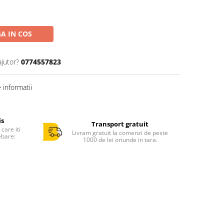
A IN COS
ajutor?
0774557823
informatii
is
Transport gratuit
care iti
Livram gratuit la comenzi de peste
ebare:
1000 de lei oriunde in tara.