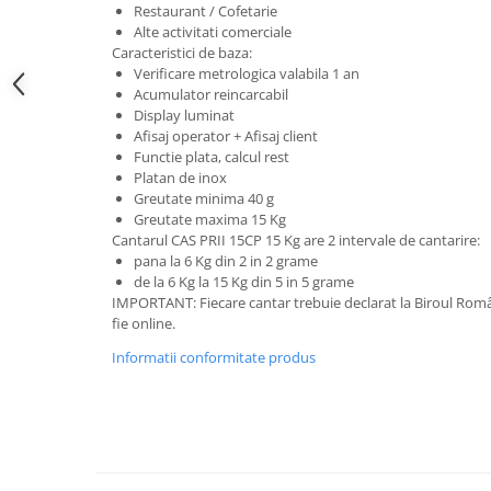
Restaurant / Cofetarie
Solutii magazine Retail-HoReCa
Alte activitati comerciale
Sisteme de afisare in magazin
Caracteristici de baza:
Verificare metrologica valabila 1 an
Cosuri si carucioare
Acumulator reincarcabil
Refurbished
Display luminat
Afisaj operator + Afisaj client
Programe de vanzare / gestiune si
Functie plata, calcul rest
servicii
Platan de inox
Pentru HoReCa
Greutate minima 40 g
Greutate maxima 15 Kg
Pentru magazine
Cantarul CAS PRII 15CP 15 Kg are 2 intervale de cantarire:
pana la 6 Kg din 2 in 2 grame
de la 6 Kg la 15 Kg din 5 in 5 grame
IMPORTANT: Fiecare cantar trebuie declarat la Biroul Român
fie online.
Informatii conformitate produs