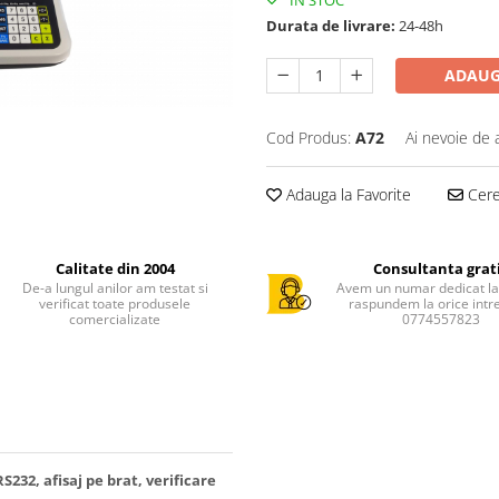
IN STOC
Durata de livrare:
24-48h
ADAUG
Cod Produs:
A72
Ai nevoie de 
Adauga la Favorite
Cere 
Calitate din 2004
Consultanta grat
De-a lungul anilor am testat si
Avem un numar dedicat la 
verificat toate produsele
raspundem la orice intr
comercializate
0774557823
S232, afisaj pe brat, verificare