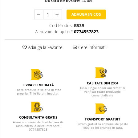
Durata de livrare:
24-48h
ADAUGA IN COS
Cod Produs:
B539
Ai nevoie de ajutor?
0774557823
Adauga la Favorite
Cere informatii
CALITATE DIN 2004
LIVRARE IMEDIATĂ
De-a lungul anilor am testat si
Toate produsele se afla in stoc
verificat toate produsele
propriu. Ti le livram imediat.
comercializate
CONSULTANTA GRATIS
TRANSPORT GRATUIT
Avem un numar dedicat la care iti
Livram gratuit la comenzi de peste
raspundem la orice intrebare:
1000 de lei oriunde in tara.
0774557823