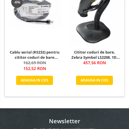
-6%
Cablu serial (RS232) pentru
Cititor coduri de bare,
cititor coduri de bare
Zebra Symbol LS2208, 1D,
Zebra LS2208 / DS2208
162,69 RON
cu stand, USB, negru
457,56 RON
152,52 RON
ADAUGA IN COS
ADAUGA IN COS
Newsletter