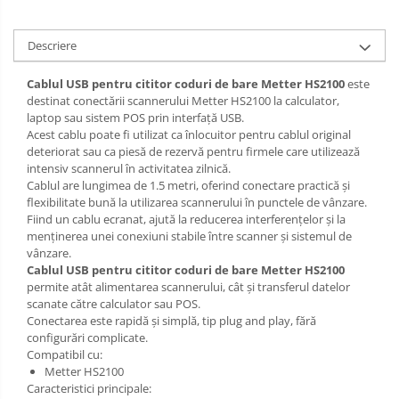
Descriere
Cablul USB pentru cititor coduri de bare Metter HS2100
este
destinat conectării scannerului Metter HS2100 la calculator,
laptop sau sistem POS prin interfață USB.
Acest cablu poate fi utilizat ca înlocuitor pentru cablul original
deteriorat sau ca piesă de rezervă pentru firmele care utilizează
intensiv scannerul în activitatea zilnică.
Cablul are lungimea de 1.5 metri, oferind conectare practică și
flexibilitate bună la utilizarea scannerului în punctele de vânzare.
Fiind un cablu ecranat, ajută la reducerea interferențelor și la
menținerea unei conexiuni stabile între scanner și sistemul de
vânzare.
Cablul USB pentru cititor coduri de bare Metter HS2100
permite atât alimentarea scannerului, cât și transferul datelor
scanate către calculator sau POS.
Conectarea este rapidă și simplă, tip plug and play, fără
configurări complicate.
Compatibil cu:
Metter HS2100
Caracteristici principale: