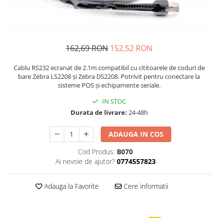
Cantar comercial omologat
Cantar de verificare
Cantar cu numarare
Cantar cu etichete
162,69 RON
152,52 RON
Cantar platforma
Cablu RS232 ecranat de 2.1m compatibil cu cititoarele de coduri de
bare Zebra LS2208 și Zebra DS2208. Potrivit pentru conectare la
Incarcatoare cantare electronice
sisteme POS și echipamente seriale.
Cabluri conectare cantare la case
IN STOC
de marcat si PC
Durata de livrare:
24-48h
Sertar de bani
Marcator pret
ADAUGA IN COS
Cititor coduri bare / scanner
Cod Produs:
B070
Imprimanta termica
Ai nevoie de ajutor?
0774557823
Imprimanta etichete
Imprimanta bonuri - comenzi
Adauga la Favorite
Cere informatii
bucatarie
POS - Calculator , monitor