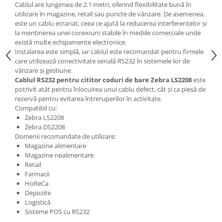
Cablul are lungimea de 2.1 metri, oferind flexibilitate bună în
Solutii magazine Retail-HoReCa
utilizare în magazine, retail sau puncte de vânzare. De asemenea,
Sisteme de afisare in magazin
este un cablu ecranat, ceea ce ajută la reducerea interferențelor și
la menținerea unei conexiuni stabile în mediile comerciale unde
Cosuri si carucioare
există multe echipamente electronice.
Refurbished
Instalarea este simplă, iar cablul este recomandat pentru firmele
care utilizează conectivitate serială RS232 în sistemele lor de
Programe de vanzare / gestiune si
vânzare și gestiune.
servicii
Cablul RS232 pentru cititor coduri de bare Zebra LS2208
este
Pentru HoReCa
potrivit atât pentru înlocuirea unui cablu defect, cât și ca piesă de
rezervă pentru evitarea întreruperilor în activitate.
Pentru magazine
Compatibil cu:
Zebra LS2208
Zebra DS2208
Domenii recomandate de utilizare:
Magazine alimentare
Magazine nealimentare
Retail
Farmacii
HoReCa
Depozite
Logistică
Sisteme POS cu RS232