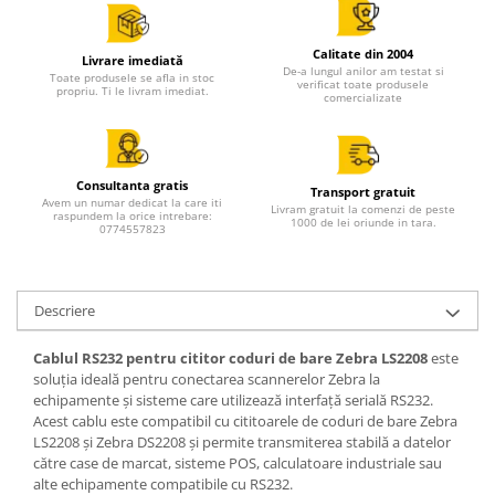
All in one
Calculator desktop
Calitate din 2004
Livrare imediată
Monitor touchscreen
De-a lungul anilor am testat si
Toate produsele se afla in stoc
verificat toate produsele
propriu. Ti le livram imediat.
comercializate
All in one ANDROID
Accesorii IT
POS - incasare cu cardul
Consultanta gratis
Transport gratuit
Avem un numar dedicat la care iti
Birotica
Livram gratuit la comenzi de peste
raspundem la orice intrebare:
1000 de lei oriunde in tara.
0774557823
Marker
Hartie copiator
Pixuri
Descriere
Role, etichete, consumabile
Cablul RS232 pentru cititor coduri de bare Zebra LS2208
este
Role hartie termica
soluția ideală pentru conectarea scannerelor Zebra la
echipamente și sisteme care utilizează interfață serială RS232.
Etichete marcator pret
Acest cablu este compatibil cu cititoarele de coduri de bare Zebra
Etichete termice autoadezive
LS2208 și Zebra DS2208 și permite transmiterea stabilă a datelor
către case de marcat, sisteme POS, calculatoare industriale sau
Eichete pentru raft
alte echipamente compatibile cu RS232.