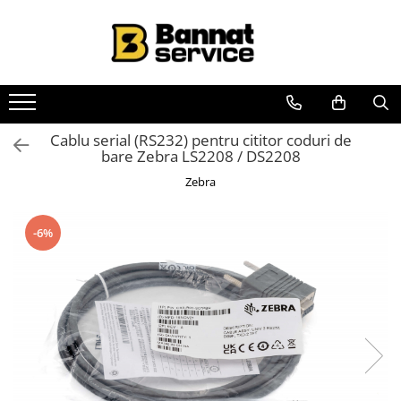
Toate Produsele
Case de marcat si imprimante
fiscale
Casa de marcat
Cablu serial (RS232) pentru cititor coduri de
bare Zebra LS2208 / DS2208
Imprimanta fiscala
Zebra
Accesorii case de marcat
Casa de marcat pentru vendomate
-6%
Sisteme complete de vanzare si
gestiune
Sisteme de vanzare si gestiune
pentru Magazine (Retail)
Sisteme de vanzare pentru
Restaurant, Bar și Cafenea
(HoReCa)
Cantar electronic