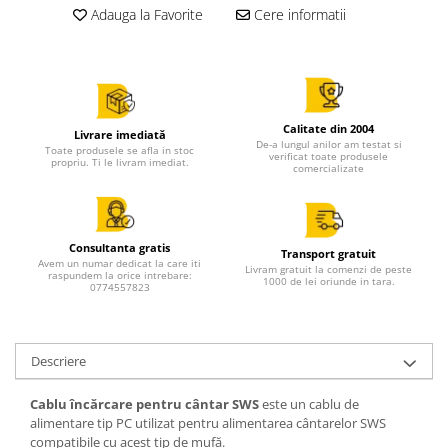
Adauga la Favorite
Cere informatii
Calitate din 2004
Livrare imediată
De-a lungul anilor am testat si
Toate produsele se afla in stoc
verificat toate produsele
propriu. Ti le livram imediat.
comercializate
Consultanta gratis
Transport gratuit
Avem un numar dedicat la care iti
Livram gratuit la comenzi de peste
raspundem la orice intrebare:
1000 de lei oriunde in tara.
0774557823
Descriere
Cablu încărcare pentru cântar SWS
este un cablu de
alimentare tip PC utilizat pentru alimentarea cântarelor SWS
compatibile cu acest tip de mufă.