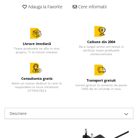
Adauga la Favorite
Cere informatii
Calitate din 2004
Livrare imediată
De-a lungul anilor am testat si
Toate produsele se afla in stoc
verificat toate produsele
propriu. Ti le livram imediat.
comercializate
Consultanta gratis
Transport gratuit
Avem un numar dedicat la care iti
Livram gratuit la comenzi de peste
raspundem la orice intrebare:
1000 de lei oriunde in tara.
0774557823
Descriere