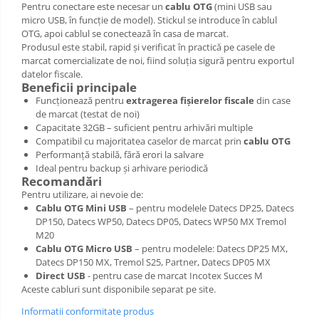
Pentru conectare este necesar un
cablu OTG
(mini USB sau
micro USB, în funcție de model). Stickul se introduce în cablul
OTG, apoi cablul se conectează în casa de marcat.
Produsul este stabil, rapid și verificat în practică pe casele de
marcat comercializate de noi, fiind soluția sigură pentru exportul
datelor fiscale.
Beneficii principale
Funcționează pentru
extragerea fișierelor fiscale
din case
de marcat (testat de noi)
Capacitate 32GB – suficient pentru arhivări multiple
Compatibil cu majoritatea caselor de marcat prin
cablu OTG
Performanță stabilă, fără erori la salvare
Ideal pentru backup și arhivare periodică
Recomandări
Pentru utilizare, ai nevoie de:
Cablu OTG Mini USB
– pentru modelele Datecs DP25, Datecs
DP150, Datecs WP50, Datecs DP05, Datecs WP50 MX Tremol
M20
Cablu OTG Micro USB
– pentru modelele: Datecs DP25 MX,
Datecs DP150 MX, Tremol S25, Partner, Datecs DP05 MX
Direct USB
- pentru case de marcat Incotex Succes M
Aceste cabluri sunt disponibile separat pe site.
Informatii conformitate produs