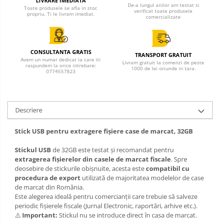
LIVRARE IMEDIATĂ
De-a lungul anilor am testat si
Toate produsele se afla in stoc
verificat toate produsele
propriu. Ti le livram imediat.
comercializate
CONSULTANTA GRATIS
TRANSPORT GRATUIT
Avem un numar dedicat la care iti
Livram gratuit la comenzi de peste
raspundem la orice intrebare:
1000 de lei oriunde in tara.
0774557823
Descriere
Stick USB pentru extragere fișiere case de marcat, 32GB
Stickul USB
de 32GB este testat și recomandat pentru
extragerea fișierelor din casele de marcat fiscale
. Spre
deosebire de stickurile obișnuite, acesta este
compatibil cu
procedura de export
utilizată de majoritatea modelelor de case
de marcat din România.
Este alegerea ideală pentru comercianții care trebuie să salveze
periodic fișierele fiscale (Jurnal Electronic, raportări, arhive etc.).
⚠️
Important:
Stickul nu se introduce direct în casa de marcat.