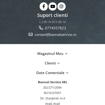
Suport clienti
L-J 08-16:30 V 08-14
0774557823
contact@bannatservice.ro
Magazinul Meu
Clienti
Date Comerciale
Bannat Service SRL
J02/271/2004
RO16167057
Str. Stanjenel, nr.6
Arad, Arad