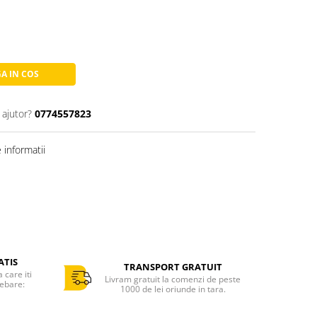
A IN COS
 ajutor?
0774557823
informatii
ATIS
TRANSPORT GRATUIT
care iti
Livram gratuit la comenzi de peste
rebare:
1000 de lei oriunde in tara.