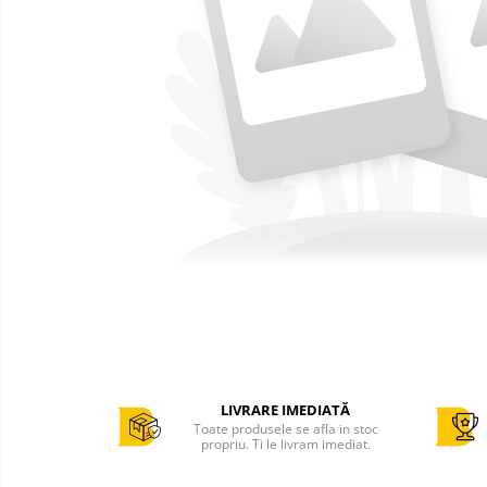
Cantar comercial omologat
Cantar de verificare
Cantar cu numarare
Cantar cu etichete
Cantar platforma
Incarcatoare cantare electronice
Cabluri conectare cantare la case
de marcat si PC
Sertar de bani
Marcator pret
Cititor coduri bare / scanner
Imprimanta termica
Imprimanta etichete
Imprimanta bonuri - comenzi
LIVRARE IMEDIATĂ
Toate produsele se afla in stoc
bucatarie
propriu. Ti le livram imediat.
POS - Calculator , monitor