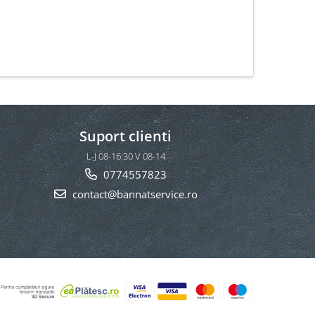
Suport clienti
L-J 08-16:30 V 08-14
0774557823
contact@bannatservice.ro