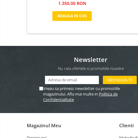
1.350,00 RON
ADAUGA IN COS
Newsletter
Nu rata ofertele si promotiile noastre
Vreau sa primesc newsletter cu promotiile
magazinului. Afla mai multe in
Politica de
Confidentialitate
Magazinul Meu
Clienti
Despre noi
Metode de