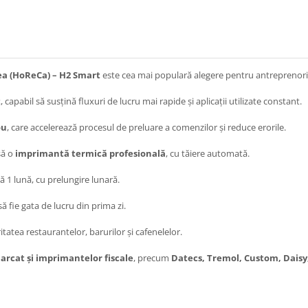
ea (HoReCa) – H2 Smart
este cea mai populară alegere pentru antreprenorii
t
, capabil să susțină fluxuri de lucru mai rapide și aplicații utilizate constant.
ou
, care accelerează procesul de preluare a comenzilor și reduce erorile.
să o
imprimantă termică profesională
, cu tăiere automată.
ilă 1 lună, cu prelungire lunară.
ă fie gata de lucru din prima zi.
oritatea restaurantelor, barurilor și cafenelelor.
arcat și imprimantelor fiscale
, precum
Datecs, Tremol, Custom, Daisy