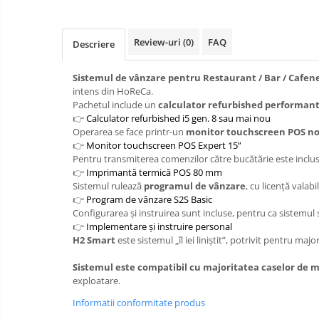
All in one
Birotica
Role,
Calculator desktop
etichete,
Review-uri
(0)
FAQ
Descriere
Monitor touchscreen
consumabile
Solutii
magazine
All in one ANDROID
Sistemul de vânzare pentru Restaurant / Bar / Cafen
Retail-
Refurbished
intens din HoReCa.
Accesorii IT
HoReCa
Pachetul include un
calculator refurbished performan
Programe
POS - incasare cu cardul
👉
Calculator refurbished i5 gen. 8 sau mai nou
de
Operarea se face printr-un
monitor touchscreen POS n
vanzare
Marker
👉
Monitor touchscreen POS Expert 15”
/
Hartie copiator
Pentru transmiterea comenzilor către bucătărie este inclu
gestiune
👉
Imprimantă termică POS 80 mm
si
Pixuri
Sistemul rulează
programul de vânzare
, cu licență valab
servicii
👉
Program de vânzare S2S Basic
Role hartie termica
Configurarea și instruirea sunt incluse, pentru ca sistemul s
Etichete marcator pret
👉
Implementare și instruire personal
H2 Smart
este sistemul „îl iei liniștit”, potrivit pentru maj
Etichete termice autoadezive
Sistemul este compatibil cu majoritatea caselor de m
Eichete pentru raft
exploatare.
Sisteme de afisare in magazin
Informatii conformitate produs
Cosuri si carucioare