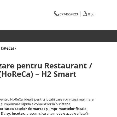
0774557823
0,00
(HoReCa) /
zare pentru Restaurant /
 (HoReCa) – H2 Smart
pentru HoReCa, ideală pentru locații care vor viteză mai mare,
i imprimare rapidă a comenzilor la bucătărie.
oritatea caselor de marcat și imprimantelor fiscale
,
 Daisy, Incotex
, precum și cu alte modele uzuale aflate în