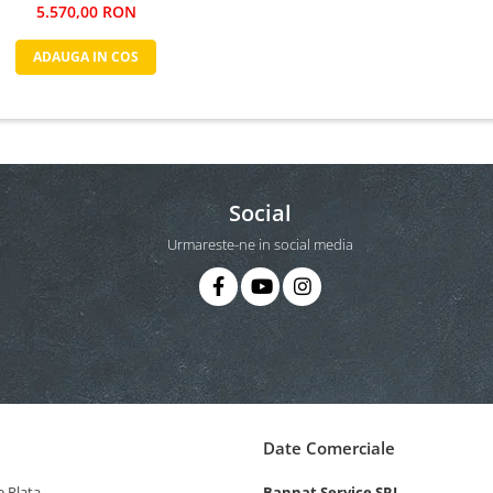
5.570,00 RON
ADAUGA IN COS
Social
Urmareste-ne in social media
Date Comerciale
 Plata
Bannat Service SRL