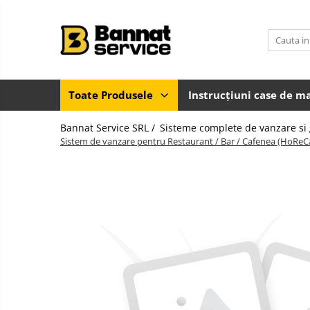
Toate Produsele
Case de marcat si imprimante
fiscale
Toate Produsele
Instrucțiuni case de m
Casa de marcat
Bannat Service SRL /
Sisteme complete de vanzare si 
Imprimanta fiscala
Sistem de vanzare pentru Restaurant / Bar / Cafenea (HoReC
Accesorii case de marcat
Casa de marcat pentru vendomate
Sisteme complete de vanzare si
gestiune
Sisteme de vanzare si gestiune
pentru Magazine (Retail)
Sisteme de vanzare pentru
Restaurant, Bar și Cafenea
(HoReCa)
Cantar electronic