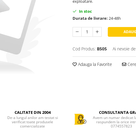
exploatare.
In stoc
Durata de livrare:
24-48h
ADAUG
Cod Produs:
B505
Ai nevoie de
Adauga la Favorite
Cere 
CALITATE DIN 2004
CONSULTANTA GR
De-a lungul anilor am testat si
Avem un numar dedicat la 
verificat toate produsele
raspundem la orice int
comercializate
0774557823