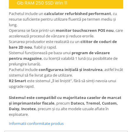
Pachetul include un
calculator refurbished performant
, cu
resurse suficiente pentru utilizare fluentă pe termen mediu și
lung.
Operarea se face printr-un
monitor touchscreen POS nou
, care
accelerează procesul de vânzare și reduce erorile.
Scanarea produselor este realizată cu un
cititor de coduri de
bare 2D nou
, fiabil și rapid.
Sistemul funcționează pe baza unui
program de vânzare
pentru magazine
, cu licență valabilă 1 lună (cu posibilitate de
prelungire lunară).
Pachetul include
configurarea inițială și instruirea
, astfel încât
sistemul să fie livrat gata de utilizare.
R2 Smart
este sistemul „îl iei liniștit”, fără să simți nevoia unui
upgrade rapid.
Sistemul este compatibil cu majoritatea caselor de marcat
și imprimantelor fiscale
, precum
Datecs, Tremol, Custom,
Daisy, Incotex
, precum și cu alte modele uzuale aflate în
exploatare.
Informatii conformitate produs