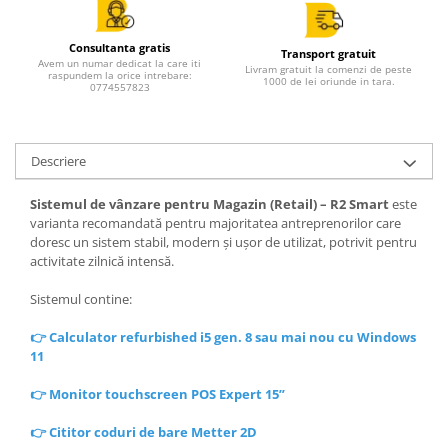
Consultanta gratis
Transport gratuit
Avem un numar dedicat la care iti
Livram gratuit la comenzi de peste
raspundem la orice intrebare:
1000 de lei oriunde in tara.
0774557823
Descriere
Sistemul de vânzare pentru Magazin (Retail) – R2 Smart
este
varianta recomandată pentru majoritatea antreprenorilor care
doresc un sistem stabil, modern și ușor de utilizat, potrivit pentru
activitate zilnică intensă.
Sistemul contine:
👉
Calculator refurbished i5 gen. 8 sau mai nou cu Windows
11
👉
Monitor touchscreen POS Expert 15”
👉
Cititor coduri de bare Metter 2D