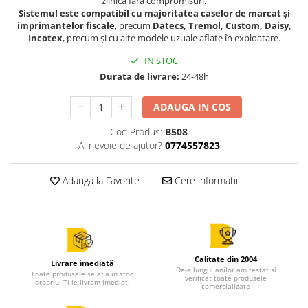
zilnică fără compromisuri.
Sistemul este compatibil cu majoritatea caselor de marcat și
imprimantelor fiscale
, precum
Datecs, Tremol, Custom, Daisy,
Incotex
, precum și cu alte modele uzuale aflate în exploatare.
IN STOC
Durata de livrare:
24-48h
ADAUGA IN COS
Cod Produs:
B508
Ai nevoie de ajutor?
0774557823
Adauga la Favorite
Cere informatii
Calitate din 2004
Livrare imediată
De-a lungul anilor am testat si
Toate produsele se afla in stoc
verificat toate produsele
propriu. Ti le livram imediat.
comercializate