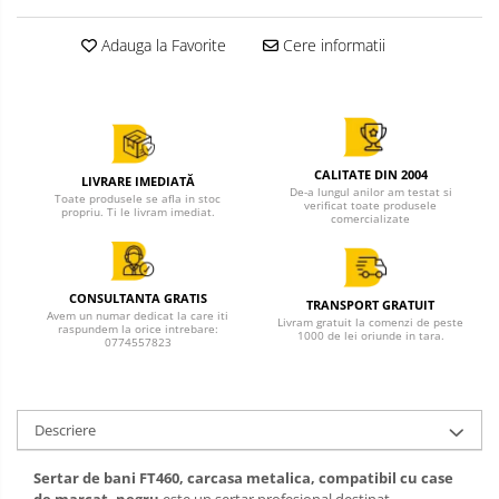
Adauga la Favorite
Cere informatii
CALITATE DIN 2004
LIVRARE IMEDIATĂ
De-a lungul anilor am testat si
Toate produsele se afla in stoc
verificat toate produsele
propriu. Ti le livram imediat.
comercializate
CONSULTANTA GRATIS
TRANSPORT GRATUIT
Avem un numar dedicat la care iti
Livram gratuit la comenzi de peste
raspundem la orice intrebare:
1000 de lei oriunde in tara.
0774557823
Descriere
Sertar de bani FT460, carcasa metalica, compatibil cu case
de marcat, negru
este un sertar profesional destinat