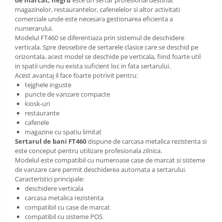
magazinelor, restaurantelor, cafenelelor si altor activitati
comerciale unde este necesara gestionarea eficienta a
numerarului.
Modelul FT460 se diferentiaza prin sistemul de deschidere
verticala. Spre deosebire de sertarele clasice care se deschid pe
orizontala, acest model se deschide pe verticala, fiind foarte util
in spatii unde nu exista suficient loc in fata sertarului.
Acest avantaj il face foarte potrivit pentru:
tejghele inguste
puncte de vanzare compacte
kiosk-uri
restaurante
cafenele
magazine cu spatiu limitat
Sertarul de bani FT460
dispune de carcasa metalica rezistenta si
este conceput pentru utilizare profesionala zilnica.
Modelul este compatibil cu numeroase case de marcat si sisteme
de vanzare care permit deschiderea automata a sertarului.
Caracteristici principale:
deschidere verticala
carcasa metalica rezistenta
compatibil cu case de marcat
compatibil cu sisteme POS