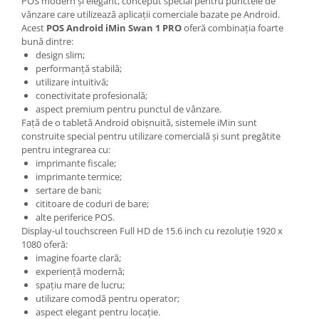
POS modern și elegant, conceput special pentru punctele de
vânzare care utilizează aplicații comerciale bazate pe Android.
Acest
POS Android iMin Swan 1 PRO
oferă combinația foarte
bună dintre:
design slim;
performanță stabilă;
utilizare intuitivă;
conectivitate profesională;
aspect premium pentru punctul de vânzare.
Față de o tabletă Android obișnuită, sistemele iMin sunt
construite special pentru utilizare comercială și sunt pregătite
pentru integrarea cu:
imprimante fiscale;
imprimante termice;
sertare de bani;
cititoare de coduri de bare;
alte periferice POS.
Display-ul touchscreen Full HD de 15.6 inch cu rezoluție 1920 x
1080 oferă:
imagine foarte clară;
experiență modernă;
spațiu mare de lucru;
utilizare comodă pentru operator;
aspect elegant pentru locație.