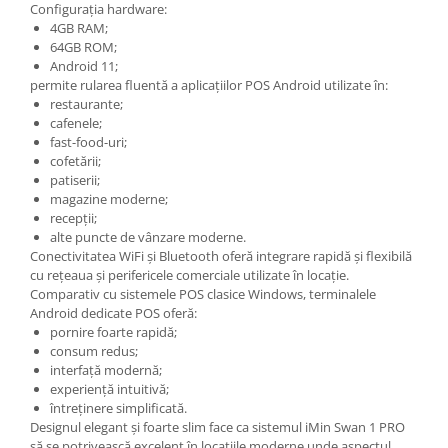
Configurația hardware:
4GB RAM;
64GB ROM;
Android 11;
permite rularea fluentă a aplicațiilor POS Android utilizate în:
restaurante;
cafenele;
fast-food-uri;
cofetării;
patiserii;
magazine moderne;
recepții;
alte puncte de vânzare moderne.
Conectivitatea WiFi și Bluetooth oferă integrare rapidă și flexibilă
cu rețeaua și perifericele comerciale utilizate în locație.
Comparativ cu sistemele POS clasice Windows, terminalele
Android dedicate POS oferă:
pornire foarte rapidă;
consum redus;
interfață modernă;
experiență intuitivă;
întreținere simplificată.
Designul elegant și foarte slim face ca sistemul iMin Swan 1 PRO
să se potrivească excelent în locațiile moderne unde aspectul