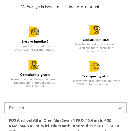
Adauga la Favorite
Cere informatii
Calitate din 2004
Livrare imediată
De-a lungul anilor am testat si
Toate produsele se afla in stoc
verificat toate produsele
propriu. Ti le livram imediat.
comercializate
Consultanta gratis
Transport gratuit
Avem un numar dedicat la care iti
Livram gratuit la comenzi de peste
raspundem la orice intrebare:
1000 de lei oriunde in tara.
0774557823
Descriere
POS Android All in One iMin Swan 1 PRO, 15.6 inch, 4GB
RAM, 64GB ROM, WiFi, Bluetooth, Android 11
este un sistem