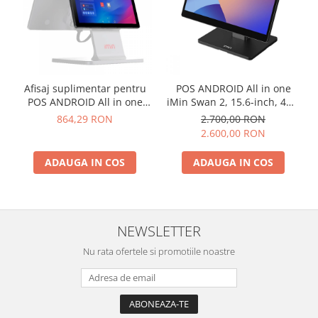
Afisaj suplimentar pentru
POS ANDROID All in one
POS ANDROID All in one
iMin Swan 2, 15.6-inch, 4GB
iMin Swan 1
RAM, 64GB ROM, Android
864,29 RON
2.700,00 RON
13
2.600,00 RON
ADAUGA IN COS
ADAUGA IN COS
NEWSLETTER
Nu rata ofertele si promotiile noastre