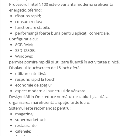
Procesorul Intel N100 este o variantă modernă și eficientă
energetic, oferind:
răspuns rapid;
consum redus;
funcționare stabilă;
performanță foarte bună pentru aplicații comerciale.
Configurația cu:
8GB RAM;
SSD 128GB;
Windows;
permite pornire rapidă și utilizare fluentă în activitatea zilnică.
Display-ul touchscreen de 15 inch oferă:
utilizare intuitivă;
răspuns rapid la touch;
economie de spațiu;
aspect modern al punctului de vânzare.
Designul All in One reduce numărul de cabluri și ajută la
organizarea mai eficientă a spațiului de lucru.
Sistemul este recomandat pentru:
magazine;
supermarket-uri;
restaurante;
cafenele;