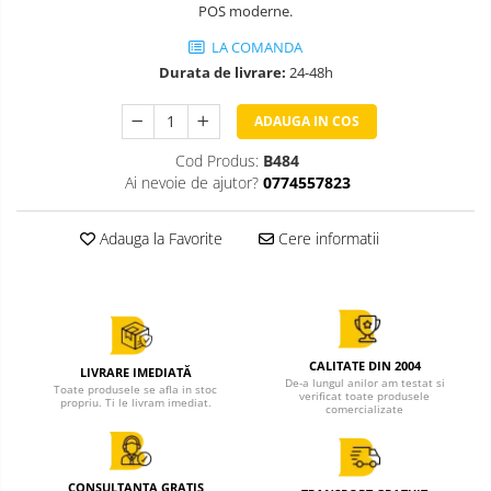
POS moderne.
LA COMANDA
Durata de livrare:
24-48h
ADAUGA IN COS
Cod Produs:
B484
Ai nevoie de ajutor?
0774557823
Adauga la Favorite
Cere informatii
CALITATE DIN 2004
LIVRARE IMEDIATĂ
De-a lungul anilor am testat si
Toate produsele se afla in stoc
verificat toate produsele
propriu. Ti le livram imediat.
comercializate
CONSULTANTA GRATIS