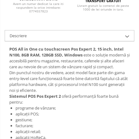
TRANSPORT GRATUIT
Avem un numar dedicat la care iti
Livram gratuit la comenzi de peste
raspundem la orice intrebare:
1000 de lei oriunde in tara.
0774557823
Descriere
POS All in One cu touchscreen Pos Expert 2, 15 inch, Intel
N100, 8GB RAM, 128GB SSD, Windows
este o soluție modernă și
accesibilă pentru magazine, restaurante, cafenele și alte afaceri
care au nevoie de un sistem de vânzare rapid și compact.
Din punctul nostru de vedere, acest model face parte din gama
entry-level care funcționează foarte bine datorită faptului că atât
platforma hardware, cât și procesorul Intel N100 sunt generații
noi și eficiente.
Sistemul POS Pos Expert 2
oferă performanță foarte bună
pentru:
programe de vânzare;
aplicații POS;
gestiune;
facturare;
aplicații retail;
aplicații HoReCa.