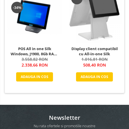
-34%
POS All in one Silk
Display client compatibil
Windows, J1900, 8Gb RAM,
cu All-in-one Silk
128Gb SSD, touchscreen,
3.558,82 RON
1.016,81 RON
Windows
2.338,66 RON
508,40 RON
ADAUGA IN COS
ADAUGA IN COS
Newsletter
Nu rata ofertele si promotiile noastre