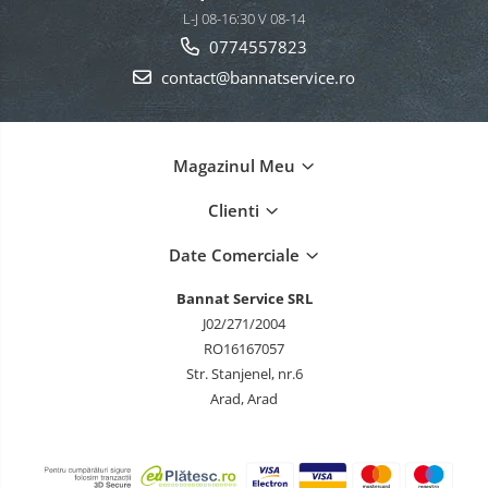
L-J 08-16:30 V 08-14
0774557823
contact@bannatservice.ro
Magazinul Meu
Clienti
Date Comerciale
Bannat Service SRL
J02/271/2004
RO16167057
Str. Stanjenel, nr.6
Arad, Arad