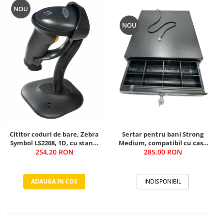
NOU
NOU
Sertar pentru bani Strong
Cititor coduri de bare, Zebra
Medium, compatibil cu case
Symbol LS2208, 1D, cu stand,
de marcat, negru
285,00 RON
USB, negru SECOND HAND
254,20 RON
INDISPONIBIL
ADAUGA IN COS