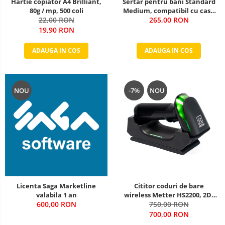
Hartie copiator A4 Brilliant,
Sertar pentru bani Standard
80g / mp, 500 coli
Medium, compatibil cu case
22,00 RON
de marcat, negru
265,00 RON
19,90 RON
ADAUGA IN COS
ADAUGA IN COS
NOU
-7%
NOU
Licenta Saga Marketline
Cititor coduri de bare
valabila 1 an
wireless Metter HS2200, 2D,
600,00 RON
USB, Bluetooth, negru
750,00 RON
700,00 RON