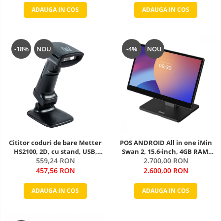
ADAUGA IN COS
ADAUGA IN COS
-18%
NOU
-4%
NOU
Cititor coduri de bare Metter
POS ANDROID All in one iMin
HS2100, 2D, cu stand, USB,
Swan 2, 15.6-inch, 4GB RAM,
559,24 RON
negru
64GB ROM, Android 13
2.700,00 RON
457,56 RON
2.600,00 RON
ADAUGA IN COS
ADAUGA IN COS