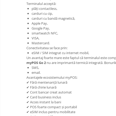
Terminalul acceptă:
Pentru HoReCa
plăți contactless,
carduri cu cip,
Pentru magazine
carduri cu bandă magnetică,
Apple Pay,
Google Pay,
smartwatch NFC,
VISA,
Mastercard.
Conectivitatea se face prin:
eSIM / SIM integrat cu internet mobil,
Un avantaj foarte mare este faptul că terminalul este comp
myPOS Go 2
nu are imprimantă termică integrată. Bonurile/c
SMS,
email.
Avantajele ecosistemului myPOS:
✔ Fără mentenanță lunară
✔ Fără chirie lunară
✔ Cont bancar creat automat
✔ Card business inclus
✔ Acces instant la bani
✔ POS foarte compact și portabil
✔ eSIM inclus pentru mobilitate