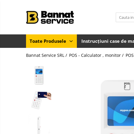
Toate Produsele
Case de marcat si imprimante
fiscale
Toate Produsele
Instrucțiuni case de m
Casa de marcat
Bannat Service SRL /
POS - Calculator , monitor /
POS 
Imprimanta fiscala
Accesorii case de marcat
Casa de marcat pentru vendomate
Sisteme complete de vanzare si
gestiune
Sisteme de vanzare si gestiune
pentru Magazine (Retail)
Sisteme de vanzare pentru
Restaurant, Bar și Cafenea
(HoReCa)
Cantar electronic