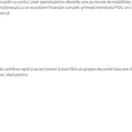
ări cu cardul, creat special pentru afacerile care au nevoie de mobilitate, ac
cționează ca un ecosistem financiar complet: primești terminalul POS, un co
te că:
de cashflow rapid și acces instant la bani fără să aștepte decontări bancare de
r, ideal pentru: