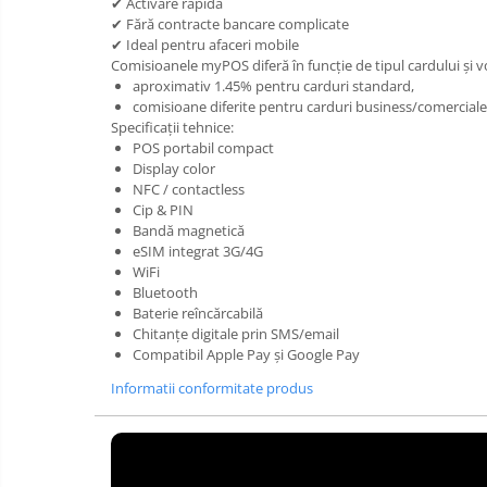
✔ Activare rapidă
✔ Fără contracte bancare complicate
✔ Ideal pentru afaceri mobile
Comisioanele myPOS diferă în funcție de tipul cardului și v
aproximativ 1.45% pentru carduri standard,
comisioane diferite pentru carduri business/comerciale 
Specificații tehnice:
POS portabil compact
Display color
NFC / contactless
Cip & PIN
Bandă magnetică
eSIM integrat 3G/4G
WiFi
Bluetooth
Baterie reîncărcabilă
Chitanțe digitale prin SMS/email
Compatibil Apple Pay și Google Pay
Informatii conformitate produs