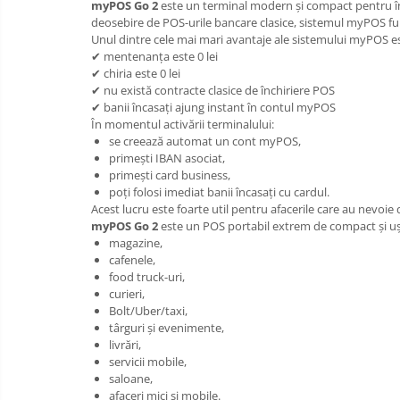
All in one
Birotica
myPOS Go 2
este un terminal modern și compact pentru încas
deosebire de POS-urile bancare clasice, sistemul myPOS fun
Role,
Calculator desktop
Unul dintre cele mai mari avantaje ale sistemului myPOS es
etichete,
✔ mentenanța este 0 lei
Monitor touchscreen
consumabile
Solutii
✔ chiria este 0 lei
magazine
All in one ANDROID
✔ nu există contracte clasice de închiriere POS
Retail-
✔ banii încasați ajung instant în contul myPOS
Refurbished
Accesorii IT
HoReCa
În momentul activării terminalului:
Programe
se creează automat un cont myPOS,
POS - incasare cu cardul
de
primești IBAN asociat,
vanzare
Marker
primești card business,
/
poți folosi imediat banii încasați cu cardul.
Hartie copiator
gestiune
Acest lucru este foarte util pentru afacerile care au nevoie 
si
Pixuri
myPOS Go 2
este un POS portabil extrem de compact și ușo
servicii
magazine,
Role hartie termica
cafenele,
food truck-uri,
Etichete marcator pret
curieri,
Etichete termice autoadezive
Bolt/Uber/taxi,
târguri și evenimente,
Eichete pentru raft
livrări,
servicii mobile,
Sisteme de afisare in magazin
saloane,
Cosuri si carucioare
afaceri mici și mobile.