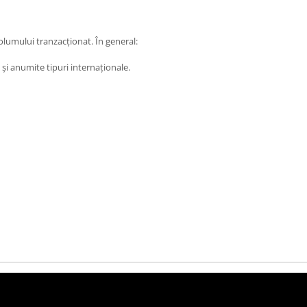
olumului tranzacționat. În general:
și anumite tipuri internaționale.