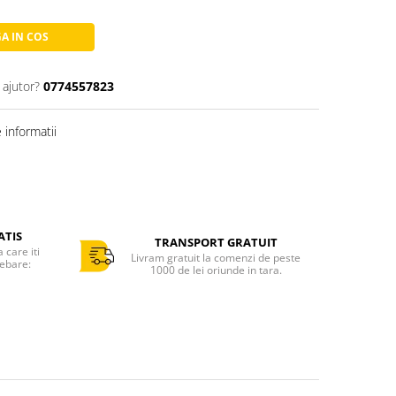
A IN COS
 ajutor?
0774557823
informatii
ATIS
TRANSPORT GRATUIT
care iti
Livram gratuit la comenzi de peste
rebare:
1000 de lei oriunde in tara.