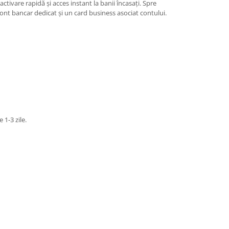
tivare rapidă și acces instant la banii încasați. Spre
nt bancar dedicat și un card business asociat contului.
 1-3 zile.