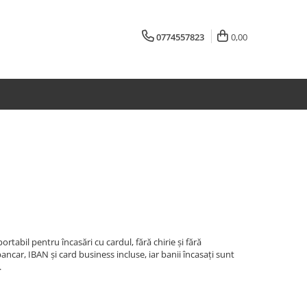
0774557823
0,00
abil pentru încasări cu cardul, fără chirie și fără
car, IBAN și card business incluse, iar banii încasați sunt
.