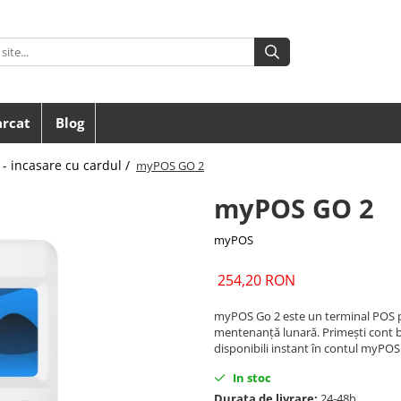
arcat
Blog
- incasare cu cardul /
myPOS GO 2
myPOS GO 2
myPOS
254,20 RON
myPOS Go 2 este un terminal POS port
mentenanță lunară. Primești cont ban
disponibili instant în contul myPOS
In stoc
Durata de livrare:
24-48h