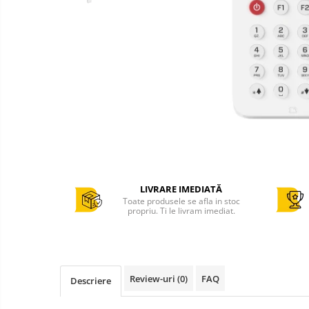
Cantar comercial omologat
Cantar de verificare
Cantar cu numarare
Cantar cu etichete
Cantar platforma
Incarcatoare cantare electronice
Cabluri conectare cantare la case
de marcat si PC
Sertar de bani
Marcator pret
LIVRARE IMEDIATĂ
Toate produsele se afla in stoc
Cititor coduri bare / scanner
propriu. Ti le livram imediat.
Imprimanta termica
Imprimanta etichete
Imprimanta bonuri - comenzi
bucatarie
Review-uri
(0)
FAQ
Descriere
POS - Calculator , monitor