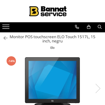
Toate Produsele
Case de marcat si imprimante
fiscale
Casa de marcat
Monitor POS touchscreen ELO Touch 1517L, 15
inch, negru
Imprimanta fiscala
Elo
Accesorii case de marcat
Casa de marcat pentru vendomate
-14%
Sisteme complete de vanzare si
gestiune
Sisteme de vanzare si gestiune
pentru Magazine (Retail)
Sisteme de vanzare pentru
Restaurant, Bar și Cafenea
(HoReCa)
Cantar electronic