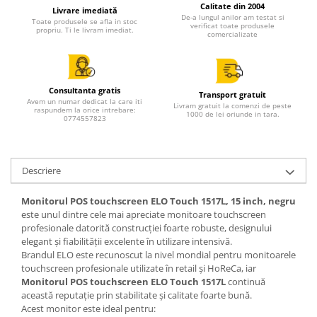
All in one
Calitate din 2004
Livrare imediată
De-a lungul anilor am testat si
Toate produsele se afla in stoc
Calculator desktop
verificat toate produsele
propriu. Ti le livram imediat.
comercializate
Monitor touchscreen
All in one ANDROID
Accesorii IT
Consultanta gratis
Transport gratuit
Avem un numar dedicat la care iti
Livram gratuit la comenzi de peste
raspundem la orice intrebare:
POS - incasare cu cardul
1000 de lei oriunde in tara.
0774557823
Birotica
Marker
Descriere
Hartie copiator
Pixuri
Monitorul POS touchscreen ELO Touch 1517L, 15 inch, negru
este unul dintre cele mai apreciate monitoare touchscreen
Role, etichete, consumabile
profesionale datorită construcției foarte robuste, designului
Role hartie termica
elegant și fiabilității excelente în utilizare intensivă.
Brandul ELO este recunoscut la nivel mondial pentru monitoarele
Etichete marcator pret
touchscreen profesionale utilizate în retail și HoReCa, iar
Etichete termice autoadezive
Monitorul POS touchscreen ELO Touch 1517L
continuă
această reputație prin stabilitate și calitate foarte bună.
Eichete pentru raft
Acest monitor este ideal pentru: