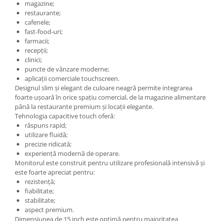
magazine;
Solutii magazine Retail-HoReCa
restaurante;
Sisteme de afisare in magazin
cafenele;
fast-food-uri;
Cosuri si carucioare
farmacii;
Refurbished
recepții;
clinici;
Programe de vanzare / gestiune si
puncte de vânzare moderne;
servicii
aplicații comerciale touchscreen.
Pentru HoReCa
Designul slim și elegant de culoare neagră permite integrarea
foarte ușoară în orice spațiu comercial, de la magazine alimentare
Pentru magazine
până la restaurante premium și locații elegante.
Tehnologia capacitive touch oferă:
răspuns rapid;
utilizare fluidă;
precizie ridicată;
experiență modernă de operare.
Monitorul este construit pentru utilizare profesională intensivă și
este foarte apreciat pentru:
rezistență;
fiabilitate;
stabilitate;
aspect premium.
Dimensiunea de 15 inch este optimă pentru majoritatea