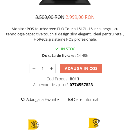
Cantar comercial omologat
Cantar de verificare
3.500,00 RON
2.999,00 RON
Cantar cu numarare
Cantar cu etichete
Monitor POS touchscreen ELO Touch 1517L, 15 inch, negru, cu
tehnologie capacitive touch și design slim elegant. Ideal pentru retail,
Cantar platforma
HoReCa și sisteme POS profesionale.
Incarcatoare cantare electronice
IN STOC
Cabluri conectare cantare la case
Durata de livrare:
24-48h
de marcat si PC
ADAUGA IN COS
Sertar de bani
Marcator pret
Cod Produs:
B013
Ai nevoie de ajutor?
0774557823
Cititor coduri bare / scanner
Imprimanta termica
Adauga la Favorite
Cere informatii
Imprimanta etichete
Imprimanta bonuri - comenzi
bucatarie
POS - Calculator , monitor