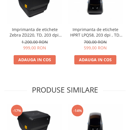
Imprimanta de etichete
Imprimanta de etichete
Zebra ZD220, TD, 203 dpi,
HPRT LPQ58, 203 dpi , TD,
USB
USB, RS232
1.200,00 RON
700,00 RON
999,00 RON
599,00 RON
ADAUGA IN COS
ADAUGA IN COS
PRODUSE SIMILARE
-17%
-14%