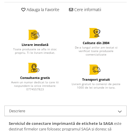
Adauga la Favorite
Cere informatii
Calitate din 2004
Livrare imediată
De-a lungul anilor am testat si
Toate produsele se afla in stoc
verificat toate produsele
propriu. Ti le livram imediat.
comercializate
Consultanta gratis
Transport gratuit
Avem un numar dedicat la care iti
Livram gratuit la comenzi de peste
raspundem la orice intrebare:
1000 de lei oriunde in tara.
0774557823
Descriere
Serviciul de conectare imprimantă de etichete la SAGA
este
destinat firmelor care folosesc programul SAGA și doresc să