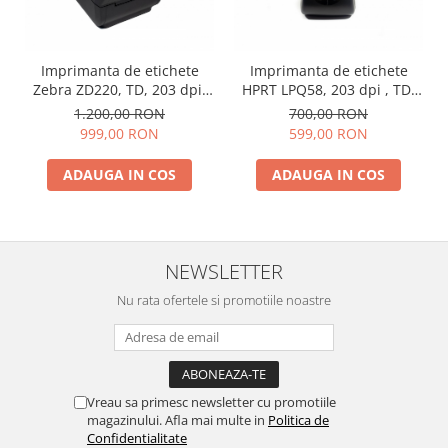
Imprimanta de etichete
Imprimanta de etichete
Zebra ZD220, TD, 203 dpi,
HPRT LPQ58, 203 dpi , TD,
USB
USB, RS232
1.200,00 RON
700,00 RON
999,00 RON
599,00 RON
ADAUGA IN COS
ADAUGA IN COS
NEWSLETTER
Nu rata ofertele si promotiile noastre
Vreau sa primesc newsletter cu promotiile
magazinului. Afla mai multe in
Politica de
Confidentialitate