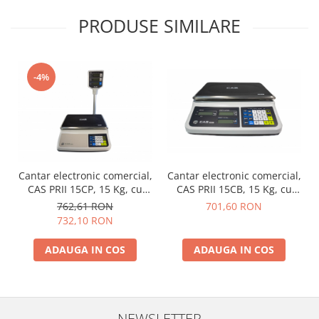
PRODUSE SIMILARE
-4%
Cantar electronic comercial,
Cantar electronic comercial,
CAS PRII 15CB, 15 Kg, cu
CAS PRII 15CP, 15 Kg, cu
RS232, verificare
RS232, afisaj pe brat,
701,60 RON
762,61 RON
metrologica, acumulator
verificare metrologica,
732,10 RON
acumulator
ADAUGA IN COS
ADAUGA IN COS
NEWSLETTER