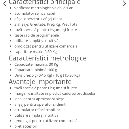
Caracteristici principale
verificare metrologică valabilă 1 an
acumulator reîncărcabil
afișaj operator + afișaj client
3 afișaje: Greutate, Preț/Kg, Preț Total
tavă specială pentru legume și fructe
taste rapide programabile
utilizare simplă și intuitivă
omologat pentru utilizare comercială
capacitate maximă 30 Kg
Caracteristici metrologice
Capacitate maximă: 30 Kg
Capacitate minimă: 100 g
Diviziune: 5 g (0-15 Kg) / 10 g (15-30 Kg)
Avantaje importante
tavă specială pentru legume și fructe
marginile înălțate împiedică căderea produselor
ideal pentru aprozare și piețe
afișaj pentru operator și client
acumulator reîncărcabil inclus
utilizare simplă și intuitivă
omologat pentru utilizare comercială
preț accesibil