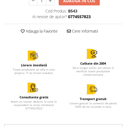
ADAUGA IN COS
Cod Produs:
B543
Ai nevoie de ajutor?
0774557823
Adauga la Favorite
Cere informatii
Calitate din 2004
Livrare imediată
De-a lungul anilor am testat si
Toate produsele se afla in stoc
verificat toate produsele
propriu. Ti le livram imediat.
comercializate
Consultanta gratis
Transport gratuit
Avem un numar dedicat la care iti
Livram gratuit la comenzi de peste
raspundem la orice intrebare:
1000 de lei oriunde in tara.
0774557823