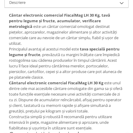
Descriere
Cântar electronic comercial FiscalMag LH 30 Kg, tavă
pentru legume și fructe, acumulator, verificare
metrologică
este un cântar comercial omologat destinat
piețelor, aprozarelor, magazinelor alimentare și altor activități
comerciale care au nevoie de un cântar simplu, fiabil și ușor de
utilizat.
Principalul avantaj al acestui model este
tava specială pentru
legume și fructe
, prevăzută cu margini înălțate care împiedică
rostogolirea sau căderea produselor în timpul cântăririi. Acest
lucru îl face ideal pentru cântărirea merelor, portocalelor,
piersicilor, cartofilor, cepei și a altor produse care pot aluneca de
pe platanele clasice.
Cântarul electronic comercial FiscalMag LH 30 Kg
este unul
dintre cele mai accesibile cântare omologate din gama sa și oferă
toate funcțiile esențiale necesare unei activități comerciale de zi
cu zi. Dispune de acumulator reîncărcabil, afișaj pentru operator
și client, tastatură cu memorii rapide și afișare simultană a
greutății, prețului pe kilogram și valorii totale.
Construcția simplă și robustă îl recomandă pentru utilizare
intensivă în piețe, magazine alimentare și aprozare, unde
fiabilitatea și ușurința în utilizare sunt esențiale.