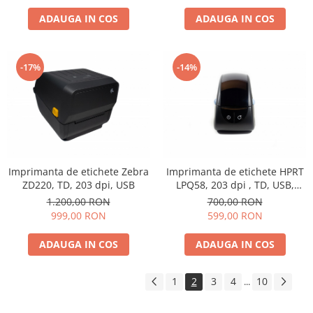
ADAUGA IN COS
ADAUGA IN COS
-17%
-14%
Imprimanta de etichete Zebra
Imprimanta de etichete HPRT
ZD220, TD, 203 dpi, USB
LPQ58, 203 dpi , TD, USB,
RS232
1.200,00 RON
700,00 RON
999,00 RON
599,00 RON
ADAUGA IN COS
ADAUGA IN COS
1
2
3
4
10
...