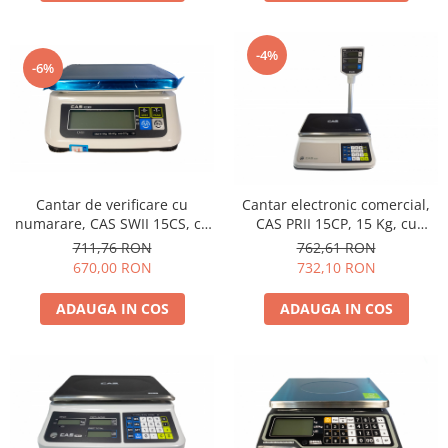
-4%
-6%
Cantar de verificare cu
Cantar electronic comercial,
numarare, CAS SWII 15CS, cu
CAS PRII 15CP, 15 Kg, cu
RS232, 15Kg, verificare
RS232, afisaj pe brat,
711,76 RON
762,61 RON
metrologica, acumulator
verificare metrologica,
670,00 RON
732,10 RON
acumulator
ADAUGA IN COS
ADAUGA IN COS