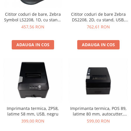
Cititor coduri de bare Zebra
Cititor coduri de bare, Zebra
DS2208, 2D, cu stand, USB,
Symbol LS2208, 1D, cu stand,
negru
USB, negru
762,61 RON
457,56 RON
ADAUGA IN COS
ADAUGA IN COS
Imprimanta termica, ZP58,
Imprimanta termica, POS 89,
latime 58 mm, USB, negru
latime 80 mm, autocutter,
USB, Ethernet, negru
399,00 RON
599,00 RON