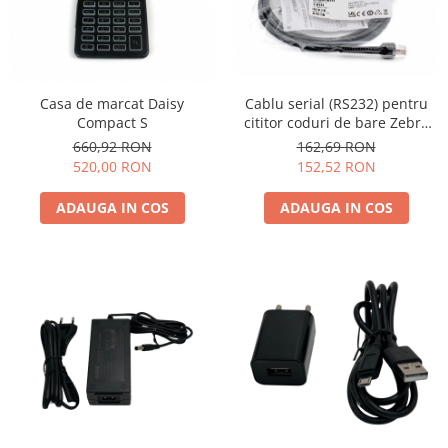
Casa de marcat Daisy
Cablu serial (RS232) pentru
Compact S
cititor coduri de bare Zebra
LS2208 / DS2208
660,92 RON
162,69 RON
520,00 RON
152,52 RON
ADAUGA IN COS
ADAUGA IN COS