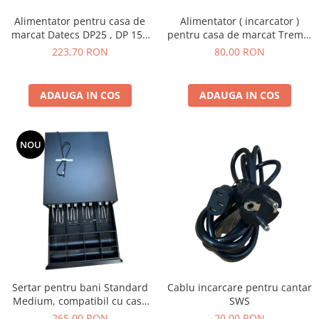
Alimentator pentru casa de
Alimentator ( incarcator )
marcat Datecs DP25 , DP 150
pentru casa de marcat Tremol
si WP50
S25
223,70 RON
80,00 RON
ADAUGA IN COS
ADAUGA IN COS
NOU
Sertar pentru bani Standard
Cablu incarcare pentru cantar
Medium, compatibil cu case
SWS
de marcat, negru
265,00 RON
20,00 RON