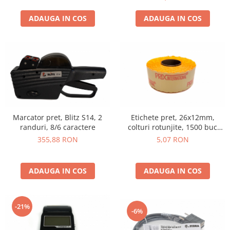
ADAUGA IN COS
ADAUGA IN COS
Marcator pret, Blitz S14, 2
Etichete pret, 26x12mm,
randuri, 8/6 caractere
colturi rotunjite, 1500 buc
/rola, portocaliu
355,88 RON
5,07 RON
ADAUGA IN COS
ADAUGA IN COS
-21%
-6%