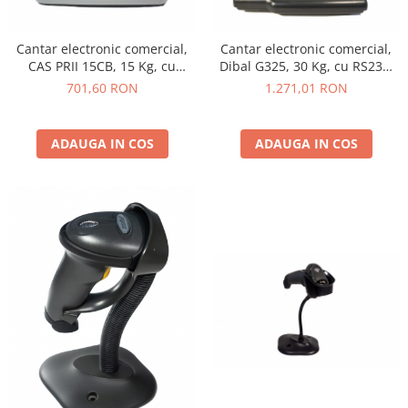
Cantar electronic comercial,
Cantar electronic comercial,
CAS PRII 15CB, 15 Kg, cu
Dibal G325, 30 Kg, cu RS232,
RS232, verificare metrologica,
verificare metrologica
701,60 RON
1.271,01 RON
acumulator
ADAUGA IN COS
ADAUGA IN COS