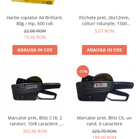
Hartie copiator A4 Brilliant,
Etichete pret, 26x12mm,
80g / mp, 500 coli
colturi rotunjite, 1500
buc/rola, verde
22,00 RON
5,07 RON
19,90 RON
ADAUGA IN COS
ADAUGA IN COS
-11%
Marcator pret, Blitz C18, 2
Marcator pret, Blitz C6, un
randuri, 10/8 caractere ,
rand, 6 caractere
Negru
355,88 RON
223,70 RON
199,00 RON