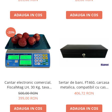
ADAUGA IN COS
ADAUGA IN COS
-20%
Cantar electronic comercial,
Sertar de bani, FT460, carcasa
FiscalMag LH, 30 Kg, tava
metalica, compatibil cu case
pentru legume si fructe,
de marcat, negru
500,00 RON
406,72 RON
acumulator, verificare
399,00 RON
metrologica
ADAUGA IN COS
ADAUGA IN COS