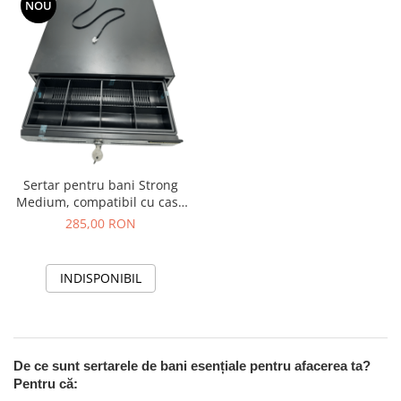
NOU
Sertar pentru bani Strong
Medium, compatibil cu case
de marcat, negru
285,00 RON
INDISPONIBIL
De ce sunt sertarele de bani esențiale pentru afacerea ta?
Pentru că: