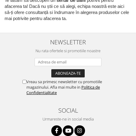
Te lasăm să descoperi un
sertar de bani
potrivit pentru
afacerea ta! Dacă nu știi ce să alegi, echipa noastră este aici
să-ți ofere consultanță si îndrumare în alegerea produselor cele
mai potrivite pentru afacerea ta.
NEWSLETTER
Nu rata ofertele si promotiile noastre
Vreau sa primesc newsletter cu promotiile
magazinului. Afla mai multe in
Politica de
Confidentialitate
SOCIAL
Urmareste-ne in social media