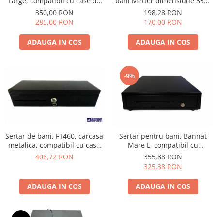
Large, compatibil cu case de
bani Metter dimensiune 350-
marcat, negru
410mm
350,00 RON
198,28 RON
285,00 RON
170,00 RON
ADAUGA IN COS
ADAUGA IN COS
-9%
Sertar de bani, FT460, carcasa
Sertar pentru bani, Bannat
metalica, compatibil cu case
Mare L, compatibil cu
de marcat, negru
imprimanta fiscala, 24 V,
406,72 RON
355,88 RON
carcasa si schelet metalic,
325,38 RON
negru
ADAUGA IN COS
ADAUGA IN COS