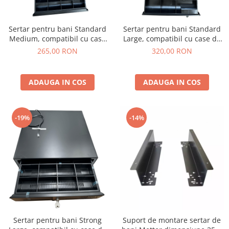
Sertar pentru bani Standard
Sertar pentru bani Standard
Medium, compatibil cu case
Large, compatibil cu case de
de marcat, negru
marcat, negru
265,00 RON
320,00 RON
ADAUGA IN COS
ADAUGA IN COS
-19%
-14%
Sertar pentru bani Strong
Suport de montare sertar de