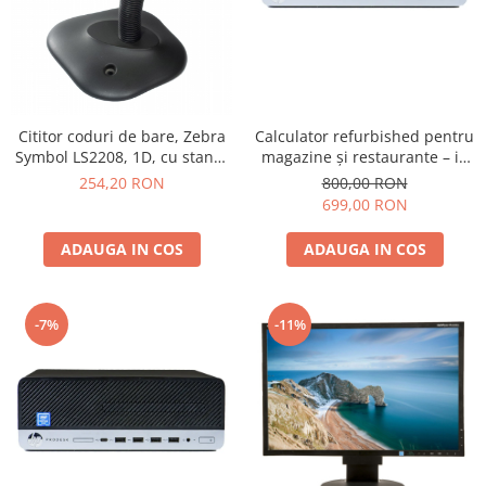
Calculator refurbished pentru
Cititor coduri de bare, Zebra
magazine și restaurante – i3
Symbol LS2208, 1D, cu stand,
gen. 7 sau mai nou, 8GB RAM,
USB, negru SECOND HAND
800,00 RON
254,20 RON
SSD 250GB, Windows 10
699,00 RON
ADAUGA IN COS
ADAUGA IN COS
-7%
-11%