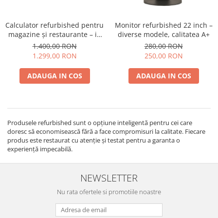
Calculator refurbished pentru
Monitor refurbished 22 inch –
magazine și restaurante – i5
diverse modele, calitatea A+
gen. 8 sau mai nou, 8GB RAM,
1.400,00 RON
280,00 RON
SSD 250GB, Windows 11
1.299,00 RON
250,00 RON
ADAUGA IN COS
ADAUGA IN COS
Produsele refurbished sunt o opțiune inteligentă pentru cei care
doresc să economisească fără a face compromisuri la calitate. Fiecare
produs este restaurat cu atenție și testat pentru a garanta o
experiență impecabilă.
NEWSLETTER
Nu rata ofertele si promotiile noastre