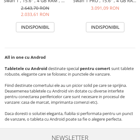
Swan 1 , 15.6" , 4 GB RAM , 32
Swan 1 PRO , 15.6" , 4 GB RAM
GB ROM, WIFI, Bluetooth
, 64 GB ROM, WIFI, Bluetooth
2.643,70 RON
3.091,09 RON
2.033,61 RON
INDISPONIBIL
INDISPONIBIL
All in one cu Androd
Tabletele cu Android
destinate special
pentru comert
sunt tablete
robuste, elegante care se folosesc in punctele de vanzare.
Fiind destinate comertului ele au un picior solid pe care se sprijina.
Deasemenea tabletele cu Android vin dotate cu diverse interfete
pentru conectarea perifericelor care sunt necesare in procesul de
vanzare: casa de marcat, imprimanta comenzi etc).
Daca doresti o solutiei eleganta, fiablia si performata pentru un punct
de vanzare, o tableta cu Android poate sa fie o alegere perfecta.
NEWSLETTER