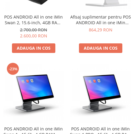
POS ANDROID All in one iMin
Afisaj suplimentar pentru POS
Swan 2, 15.6-inch, 4GB RAM,
ANDROID All in one iMin
64GB ROM, Android 13
Swan 1
2.700,00 RON
864,29 RON
2.600,00 RON
ADAUGA IN COS
ADAUGA IN COS
-23%
POS ANDROID All in one iMin
POS ANDROID All in one iMin