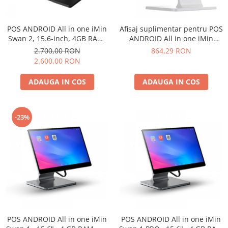
POS ANDROID All in one iMin
Afisaj suplimentar pentru POS
Swan 2, 15.6-inch, 4GB RAM,
ANDROID All in one iMin
64GB ROM, Android 13
Swan 1
2.700,00 RON
864,29 RON
2.600,00 RON
ADAUGA IN COS
ADAUGA IN COS
-23%
POS ANDROID All in one iMin
POS ANDROID All in one iMin