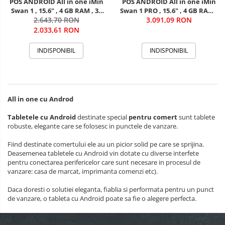
POS ANDROID All in one iMin
POS ANDROID All in one iMin
Swan 1 , 15.6" , 4 GB RAM , 32
Swan 1 PRO , 15.6" , 4 GB RAM ,
GB ROM, WIFI, Bluetooth
2.643,70 RON
64 GB ROM, WIFI, Bluetooth
3.091,09 RON
2.033,61 RON
INDISPONIBIL
INDISPONIBIL
All in one cu Androd
Tabletele cu Android
destinate special
pentru comert
sunt tablete
robuste, elegante care se folosesc in punctele de vanzare.
Fiind destinate comertului ele au un picior solid pe care se sprijina.
Deasemenea tabletele cu Android vin dotate cu diverse interfete
pentru conectarea perifericelor care sunt necesare in procesul de
vanzare: casa de marcat, imprimanta comenzi etc).
Daca doresti o solutiei eleganta, fiablia si performata pentru un punct
de vanzare, o tableta cu Android poate sa fie o alegere perfecta.